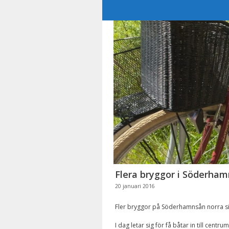
Hoppa
till
innehåll
Flera bryggor i Söderha
20 januari 2016
Fler bryggor på Söderhamnsån norra si
I dag letar sig för få båtar in till cent