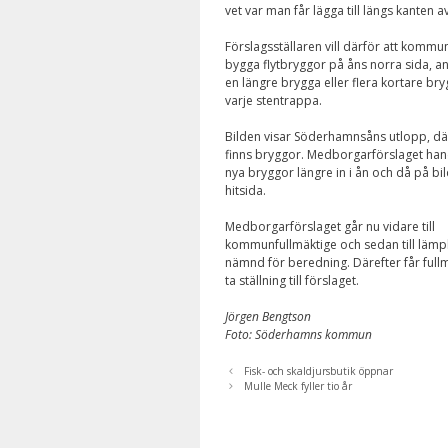
vet var man får lägga till längs kanten a
Förslagsställaren vill därför att kommu
bygga flytbryggor på åns norra sida, a
en längre brygga eller flera kortare bry
varje stentrappa.
Bilden visar Söderhamnsåns utlopp, dä
finns bryggor. Medborgarförslaget ha
nya bryggor längre in i ån och då på bi
hitsida.
Medborgarförslaget går nu vidare till
kommunfullmäktige och sedan till lämpl
nämnd för beredning. Därefter får full
ta ställning till förslaget.
Jörgen Bengtson
Foto: Söderhamns kommun
Fisk- och skaldjursbutik öppnar
Mulle Meck fyller tio år