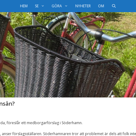
HEM
SE
GÖRA
NYHETER
OM
mnsån?
da, föreslår ett medborgarförslag i Söderhamn.
rum, anser förslagsställaren. Söderhamnaren tror att problemet är dels att folk int