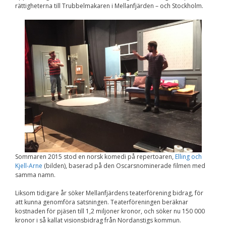
rättigheterna till Trubbelmakaren i Mellanfjärden – och Stockholm.
Nödvändiga
Dessa kakor går
inte att välja
bort. De behövs
för att
hemsidan över
huvud taget
ska fungera.
Statistik
För att vi ska
kunna
förbättra
hemsidans
funktionalitet
och
Sommaren 2015 stod en norsk komedi på repertoaren,
Elling och
uppbyggnad,
Kjell-Arne
(bilden), baserad på den Oscarsnominerade filmen med
baserat på
samma namn.
hur
hemsidan
Liksom tidigare år söker Mellanfjärdens teaterförening bidrag, för
används.
att kunna genomföra satsningen. Teaterföreningen beräknar
kostnaden för pjäsen till 1,2 miljoner kronor, och söker nu 150 000
kronor i så kallat visionsbidrag från Nordanstigs kommun.