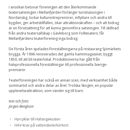
Upplevelse
För att vår
I ansökan betonar föreningen att den återkommande
hemsida ska
teatersatsningen i Mellanfjärden förlänger turistsäsongen i
prestera så bra
Nordanstig, lockar kulturentreprenörer, inflyttare och andra till
som möjligt
bygden, ger arbetstillfällen, ökar attraktionskraften – och att bidrag
under ditt
är en förutsättning för att kunna genomföra satsningen. Till skillnad
besök. Om du
från andra teatersällskap i Gävleborg som Folkteatern, får
nekar de här
Mellanfjärdens teaterförening inga bidrag.
kakorna
kommer viss
De första åren spelades föreställningarna på restaurang Sjömärkets
funktionalitet
brygga. År 1996 renoverades det gamla hamnmagasinet, byggt
att försvinna
1850, till att bli teaterlokal. Produktionerna har gått från
från
halvprofessionella föreställningar till professionella Sverige-
hemsidan.
premiärer
Teaterföreningen har också en annan scen, med verksamhet både
Marknadsföring
sommartid och andra delar av året: Trolska Skogen, en populär
Genom att dela med
upplevelseattraktion, som vänder sig till barn.
dig av dina intressen
och ditt beteende när
text och foto:
du surfar ökar du
Jörgen Bengtson
chansen att få se
personligt anpassat
innehåll och
Hyrcyklar till Hälsingekusten
erbjudanden.
HAV-krav på vattenskoterkörkort