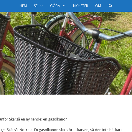
HEM
SE
GÖRA
NYHETER
OM
anför Skärså en ny fiende: en gasolkanon.
äget Skärså, Norrala. En gasolkanon ska störa skarven, så den inte häckar i