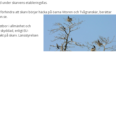
 under skarvens etableringsfas.
Nödvändiga
Dessa kakor går
 förhindra att skarv börjar häcka på öarna Vitoren och Tvågranskär, berättar
inte att välja
bort. De behövs
n.se.
för att
hemsidan över
ustbor i allmänhet och
huvud taget
 skyddad, enligt EU-
ska fungera.
jakt på skarv. Länsstyrelsen
Statistik
För att vi ska
kunna
förbättra
hemsidans
funktionalitet
och
uppbyggnad,
baserat på
hur
hemsidan
används.