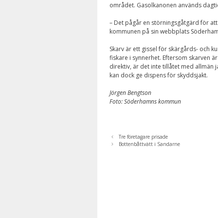
området. Gasolkanonen används dagtid
– Det pågår en störningsgåtgärd för att
kommunen på sin webbplats Söderham
Skarv är ett gissel för skärgårds- och k
fiskare i synnerhet. Eftersom skarven är
direktiv, är det inte tillåtet med allmän 
kan dock ge dispens för skyddsjakt.
Jörgen Bengtson
Foto: Söderhamns kommun
Tre företagare prisade
Bottenbåttvätt i Sandarne