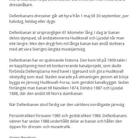
dressinåkare.
Dellenbanans dressiner går att hyra från 1 maj till 30 september, per
halvdag, heldag eller dygn.
Dellenbanan är ursprungligen 61 kilometer lång. I dag är banan
delvis stympad, så ändstationerna Hudiksvall och Ljusdal når man
inte längre. Men den drygt fem mil långa banan kan ändå stoltsera
med att vara Sveriges längsta museijärnväg.
Dellenbanan har en spännande historia. Den kom till på 1800-talet i
en kapplöpning med ett konkurrerande kanalprojekt, som skulle
förbinda Dellensjöarna med havet i Iggesund och göra Hudiksvall
obetydlig som stad. Staden svarade på utmaningen genom att börja
bygga en järnväg Hudiksvall–Forsa, som gensköt kanalbygget. Sedan
förlängde man banan till Näsviken 1874, Delsbo 1887 och Ljusdal
1888, där den anslöt till Norra stambanan.
När Dellenbanan stod färdig var den världens nordligaste järnväg.
Persontrafiken försvann 1985 och godstrafiken 1986. Dellenbanans
vänner har sedan 1988 underhållit delar av banan och håller den
öppen för dressin- och museitrafik.
Jörgen Bengtson