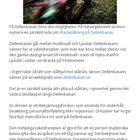
Upplevelse
För att vår
hemsida ska
prestera så bra
som möjligt
På Dellenbanan finns den möjligheten. På Hälsingekusten.se finns
under ditt
numera en särskild sida om
dressinåkning på Dellenbanan
.
besök. Om du
nekar de här
Dellenbanan går mellan Hudiksvall och Ljusdal. Dellenbanans
kakorna
kommer viss
vänner hyr ut cykeldressiner, som man kan köra mellan Idenor vid
funktionalitet
den gamla stadsgränsen till Hudiksvall i öster till Hybo utanför
att försvinna
Ljusdal i väster, en sträcka på 54 kilometer.
från
hemsidan.
– Inget rullar så lätt som stålhjul mot stålräls, skriver Dellenbanans
vänner på sin webbplats
www.dellenbanan.se
.
Det är en särskild känsla att cykla på stålräls, i synnerhet genom det
Marknadsföring
vackra landskapet längs Dellenbanan.
Genom att dela med
dig av dina intressen
En dressin är ett litet järnvägsfordon, som används för underhåll,
och ditt beteende när
besiktning, personalförflyttning eller nöjesresor. Dressiner har högst
du surfar ökar du
fyra hjul, men ofta bra tre som på Dellenbanan.
chansen att få se
personligt anpassat
Den trehjuliga cykeldressinen är gjord för att en person snabbt ska
innehåll och
erbjudanden.
kunna lyfta den av spåret om ett tåg närmar sig. Det bekymret har
inte dressinåkarna på Dellenbanan. Däremot kan man möta andra