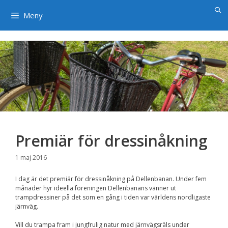
×
Hoppa
till
Meny
innehåll
Premiär för dressinåkning
1 maj 2016
I dag är det premiär för dressinåkning på Dellenbanan. Under fem
månader hyr ideella föreningen Dellenbanans vänner ut
trampdressiner på det som en gång i tiden var världens nordligaste
järnväg.
Vill du trampa fram i jungfrulig natur med järnvägsräls under