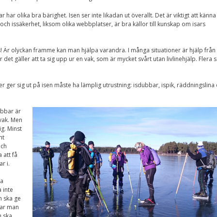
Nödvändiga
Dessa kakor går
r har olika bra bärighet. Isen ser inte likadan ut överallt. Det är viktigt att känna t
inte att välja
och issäkerhet, liksom olika webbplatser, är bra källor till kunskap om isars
bort. De behövs
för att
hemsidan över
s! Är olyckan framme kan man hjälpa varandra. I många situationer är hjälp från
huvud taget
det gäller att ta sig upp ur en vak, som är mycket svårt utan livlinehjälp. Flera s
ska fungera.
ser ger sig ut på isen måste ha lämplig utrustning: isdubbar, ispik, räddningslina
Statistik
För att vi ska
ubbar är
kunna
vak. Men
förbättra
g. Minst
hemsidans
funktionalitet
nt
och
och
uppbyggnad,
 att få
baserat på
r i.
hur
hemsidan
na
används.
 inte
m ska ge
rkar man
n ska