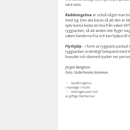
vara vass.
Räddningslina
är också något man bö
med sig. Den ska bäras så att den är lätt
själv kunna kasta sin lina från vaken ti
ryggsäcken, så att änden inte flyger ivä
vaken händerna fria och kan hjälpa till
Flythjälp
– i form av ryggsäck packad m
ryggsäcken ordentligt fastspänd med mi
huvudet och därmed trycker ner person
Jörgen Bengtson
Foto: Söderhamns kommun
Sexvåningshus
i havsläge i Hudik
Hälsingekusten full
av giftiga fiberbankar