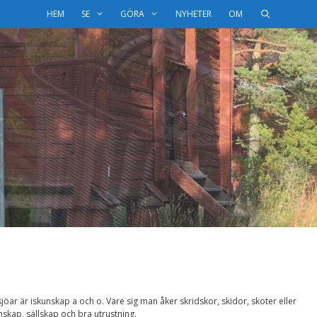
HEM
SE
GÖRA
NYHETER
OM
öar är iskunskap a och o. Vare sig man åker skridskor, skidor, skoter eller
nskap, sällskap och bra utrustning.