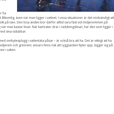
Upplevelse
För att vår
hemsida ska
r ha
prestera så bra
 åtkomlig, även när man ligger i vattnet. I vissa situationer är det nödvändigt at
som möjligt
ll folk på isen. Den lösa änden bör därför alltid vara fäst vid midjeremmen på
under ditt
besök. Om du
g när man kastar linan. När kamrater drar i räddningslinan, har den som ligger i
nekar de här
 med sina isdubbar.
kakorna
kommer viss
ed ombytesplagg i vattentäta påsar – är också bra att ha. Det är viktigt att ha
funktionalitet
djerem och grenrem; annars finns risk att ryggsäcken flyter upp, lägger sig på
att försvinna
en i vaken.
från
hemsidan.
Marknadsföring
Genom att dela med
dig av dina intressen
och ditt beteende när
du surfar ökar du
chansen att få se
personligt anpassat
innehåll och
erbjudanden.