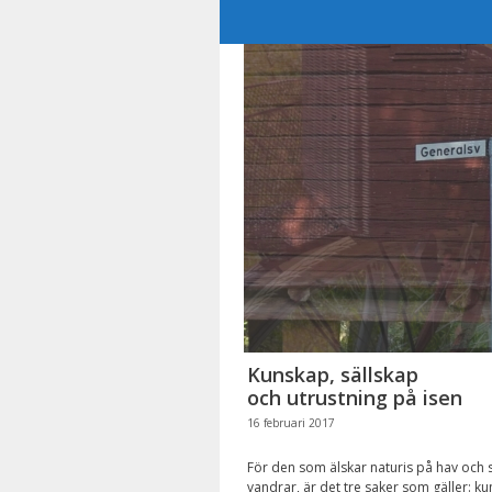
Hoppa
till
innehåll
Kunskap, sällskap
och utrustning på isen
16 februari 2017
För den som älskar naturis på hav och sj
vandrar, är det tre saker som gäller: ku