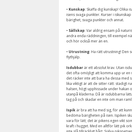
•
Kunskap
: Skaffa dig kunskap! Olika isa
isens svaga punkter. Kurser i iskunskap 
bärighet, svaga punkter och annat.
•
Sällskap
: Var aldrig ensam på naturi
andra enda räddningen, till exempel när 
och hör också mer än en.
•
Utrustning
: Ha rätt utrustning! Den 
flythjälp.
Isdubbar
är ett absolut krav. Utan isd
det ofta omöjligt att komma upp ur en 
det räcker inte att bara ha dessa med si
lika viktigt är att de sitter rätt: stadigt ru
halsen, högt upphissade under hakan 
utanpå kläderna. Då är isdubbarna lätta
tag på och skadar en inte om man ramla
Ispik
är bra att ha med sig, för att kun
bedöma bärigheten på isen. Ispiken ska
vara för lätt; det är pikens egen vikt so
kraft i hugget. Med en alltför lätt pik o
inte slå tillräckligt hårt. Själva pikspetse