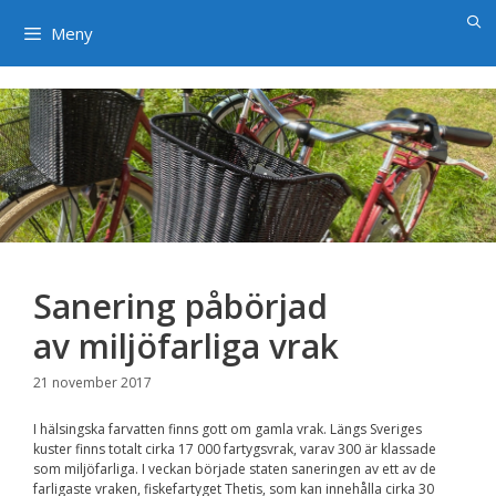
×
Hoppa
till
Meny
innehåll
Sanering påbörjad
av miljöfarliga vrak
21 november 2017
I hälsingska farvatten finns gott om gamla vrak. Längs Sveriges
kuster finns totalt cirka 17 000 fartygsvrak, varav 300 är klassade
som miljöfarliga. I veckan började staten saneringen av ett av de
farligaste vraken, fiskefartyget Thetis, som kan innehålla cirka 30