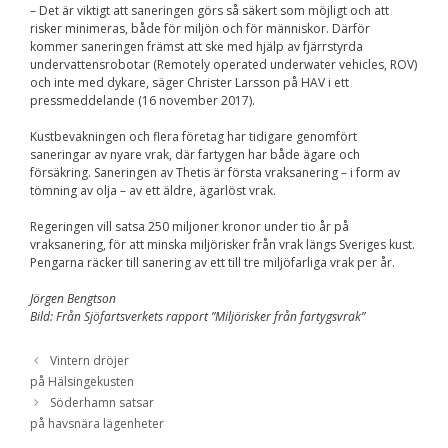
Upplevelse
– Det är viktigt att saneringen görs så säkert som möjligt och att
För att vår
risker minimeras, både för miljön och för människor. Därför
hemsida ska
kommer saneringen främst att ske med hjälp av fjärrstyrda
prestera så bra
undervattensrobotar (Remotely operated underwater vehicles, ROV)
som möjligt
och inte med dykare, säger Christer Larsson på HAV i ett
under ditt
pressmeddelande (16 november 2017).
besök. Om du
nekar de här
Kustbevakningen och flera företag har tidigare genomfört
kakorna
saneringar av nyare vrak, där fartygen har både ägare och
kommer viss
försäkring. Saneringen av Thetis är första vraksanering – i form av
funktionalitet
att försvinna
tömning av olja – av ett äldre, ägarlöst vrak.
från
hemsidan.
Regeringen vill satsa 250 miljoner kronor under tio år på
vraksanering, för att minska miljörisker från vrak längs Sveriges kust.
Pengarna räcker till sanering av ett till tre miljöfarliga vrak per år.
Marknadsföring
Jörgen Bengtson
Genom att dela med
Bild: Från Sjöfartsverkets rapport ”Miljörisker från fartygsvrak”
dig av dina intressen
och ditt beteende när
du surfar ökar du
Vintern dröjer
chansen att få se
på Hälsingekusten
personligt anpassat
Söderhamn satsar
innehåll och
på havsnära lägenheter
erbjudanden.