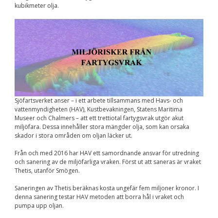
kubikmeter olja.
Nödvändiga
Dessa kakor går
inte att välja
bort. De behövs
för att
hemsidan över
huvud taget
ska fungera.
Statistik
Sjöfartsverket anser – i ett arbete tillsammans med Havs- och
För att vi ska
vattenmyndigheten (HAV), Kustbevakningen, Statens Maritima
kunna
Museer och Chalmers – att ett trettiotal fartygsvrak utgör akut
förbättra
miljöfara. Dessa innehåller stora mängder olja, som kan orsaka
hemsidans
skador i stora områden om oljan läcker ut.
funktionalitet
och
Från och med 2016 har HAV ett samordnande ansvar för utredning
uppbyggnad,
och sanering av de miljöfarliga vraken. Först ut att saneras är vraket
baserat på
Thetis, utanför Smögen.
hur
hemsidan
används.
Saneringen av Thetis beräknas kosta ungefär fem miljoner kronor. I
denna sanering testar HAV metoden att borra hål i vraket och
pumpa upp oljan.