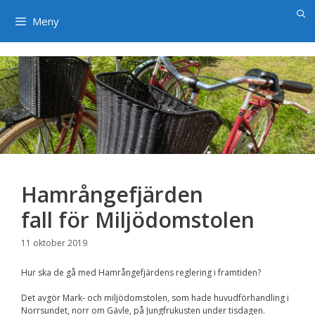
×
Hoppa
till
Meny
innehåll
Hamrångefjärden
fall för Miljödomstolen
11 oktober 2019
Hur ska de gå med Hamrångefjärdens reglering i framtiden?
Det avgör Mark- och miljödomstolen, som hade huvudförhandling i
Norrsundet, norr om Gävle, på Jungfrukusten under tisdagen.