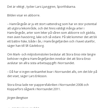
Upplevelse
För att vår
Det är viktigt , tycker Lars Ljunggren, Sportfiskarna.
hemsida ska
prestera så bra
Bilden visar en abborre.
som möjligt
under ditt
– Hamrångeån är ju ett stort vattendrag som har en stor potential
besök. Om du
att utgöra lekområde, och det finns väldigt många arter i
nekar de här
Hamrångeån, arter som leker på våren som abborre och gädda,
kakorna
men även havsöring, lake och så vidare. På sikt kommer det att bli
kommer viss
ett bättre fiske, både i ån, i Hamrångefjärden och i havet utanför,
funktionalitet
säger han till SR Gävleborg.
att försvinna
från
hemsidan.
Om Mark- och miljödomstolen beslutar att Stora Enso inte längre
behöver reglera Hamrångefjärden innebär det att Stora Enso
avslutar sin allra sista arbetsuppgift i Norrsundet.
Marknadsföring
– Då har vi ingen verksamhet kvar i Norrsundet alls, om det blir på
Genom att dela med
det viset, säger Lars Eriksson.
dig av dina intressen
och ditt beteende när
Stora Ensa lade ner pappersfabriken i Norrsundet 2008 och
du surfar ökar du
Kopparfors sågverk i Norrsundet 2011.
chansen att få se
personligt anpassat
Jörgen Bengtson
innehåll och
erbjudanden.