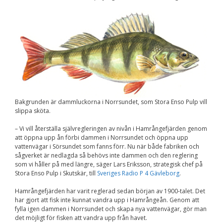
Nödvändiga
Dessa kakor går
inte att välja
bort. De behövs
för att
hemsidan över
huvud taget
ska fungera.
Statistik
Bakgrunden är dammluckorna i Norrsundet, som Stora Enso Pulp vill
För att vi ska
slippa sköta.
kunna
förbättra
– Vi vill återställa självregleringen av nivån i Hamrångefjärden genom
hemsidans
att öppna upp ån förbi dammen i Norrsundet och öppna upp
funktionalitet
vattenvägar i Sörsundet som fanns förr. Nu när både fabriken och
och
sågverket är nedlagda så behövs inte dammen och den reglering
uppbyggnad,
som vi håller på med längre, säger Lars Eriksson, strategisk chef på
baserat på
Stora Enso Pulp i Skutskär, till
Sveriges Radio P 4 Gävleborg
.
hur
hemsidan
används.
Hamrångefjärden har varit reglerad sedan början av 1900-talet. Det
har gjort att fisk inte kunnat vandra upp i Hamrångeån. Genom att
fylla igen dammen i Norrsundet och skapa nya vattenvägar, gör man
det möjligt för fisken att vandra upp från havet.