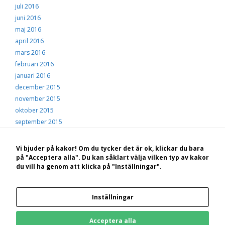
juli 2016
juni 2016
maj 2016
april 2016
mars 2016
februari 2016
januari 2016
december 2015
november 2015
oktober 2015
september 2015
augusti 2015
juli 2015
Vi bjuder på kakor! Om du tycker det är ok, klickar du bara
juni 2015
på "Acceptera alla". Du kan såklart välja vilken typ av kakor
du vill ha genom att klicka på "Inställningar".
maj 2015
© 2026 Hälsingekusten
• Byggt med
GeneratePress
Inställningar
Bakom Hälsingekusten.se står: STF Hotell, konferens och vandrarhem Hudiksvall
Kungsgården Långvind | Boende | Paket | Ställplatser | Konferens | Evenemang
Acceptera alla
Kungsgården Långvind, 825 96 Enånger | 0650-822 33 | 070-660 55 60 |