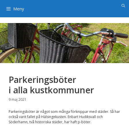
×
Hoppa
till
Meny
innehåll
Parkeringsböter
i alla kustkommuner
9 maj 2021
Parkeringsböter är något som många förknippar med städer. Så har
också varit fallet på Hälsingekusten. Enbart Hudiksvall och
Söderhamn, två historiska städer, har haft p-böter.