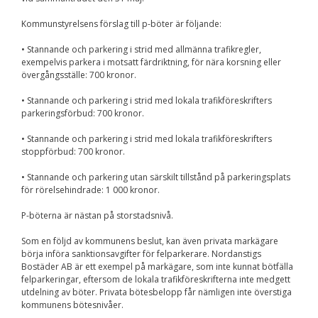
Upplevelse
För att vår
Kommunstyrelsens förslag till p-böter är följande:
hemsida ska
prestera så bra
• Stannande och parkering i strid med allmänna trafikregler,
som möjligt
exempelvis parkera i motsatt färdriktning, för nära korsning eller
under ditt
besök. Om du
övergångsställe: 700 kronor.
nekar de här
kakorna
• Stannande och parkering i strid med lokala trafikföreskrifters
kommer viss
parkeringsförbud: 700 kronor.
funktionalitet
att försvinna
• Stannande och parkering i strid med lokala trafikföreskrifters
från
stoppförbud: 700 kronor.
hemsidan.
• Stannande och parkering utan särskilt tillstånd på parkeringsplats
för rörelsehindrade: 1 000 kronor.
Marknadsföring
P-böterna är nästan på storstadsnivå.
Genom att dela med
dig av dina intressen
Som en följd av kommunens beslut, kan även privata markägare
och ditt beteende när
börja införa sanktionsavgifter för felparkerare. Nordanstigs
du surfar ökar du
chansen att få se
Bostäder AB är ett exempel på markägare, som inte kunnat bötfälla
personligt anpassat
felparkeringar, eftersom de lokala trafikföreskrifterna inte medgett
innehåll och
utdelning av böter. Privata bötesbelopp får nämligen inte överstiga
erbjudanden.
kommunens bötesnivåer.