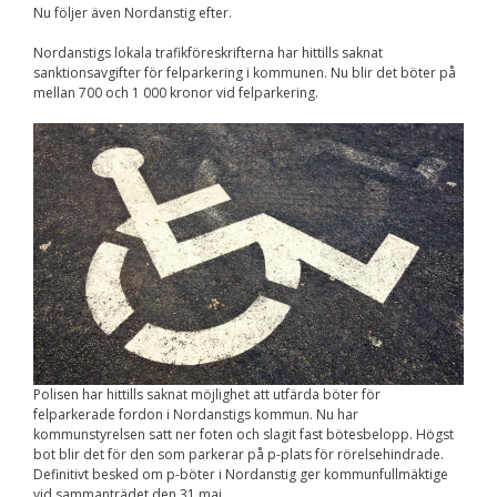
Nu följer även Nordanstig efter.
Nödvändiga
Dessa kakor går
Nordanstigs lokala trafikföreskrifterna har hittills saknat
inte att välja
bort. De behövs
sanktionsavgifter för felparkering i kommunen. Nu blir det böter på
för att
mellan 700 och 1 000 kronor vid felparkering.
hemsidan över
huvud taget
ska fungera.
Statistik
För att vi ska
kunna
förbättra
hemsidans
funktionalitet
och
uppbyggnad,
baserat på
hur
Polisen har hittills saknat möjlighet att utfärda böter för
hemsidan
felparkerade fordon i Nordanstigs kommun. Nu har
används.
kommunstyrelsen satt ner foten och slagit fast bötesbelopp. Högst
bot blir det för den som parkerar på p-plats för rörelsehindrade.
Definitivt besked om p-böter i Nordanstig ger kommunfullmäktige
vid sammanträdet den 31 maj.