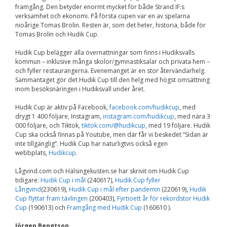
Upplevelse
framgång. Den betyder enormt mycket för både Strand IF:s
För att vår
verksamhet och ekonomi. På första cupen var en av spelarna
hemsida ska
nioårige Tomas Brolin. Resten är, som det heter, historia, både för
prestera så bra
Tomas Brolin och Hudik Cup.
som möjligt
under ditt
Hudik Cup belägger alla övernattningar som finns i Hudiksvalls
besök. Om du
kommun – inklusive många skolor/gymnastiksalar och privata hem –
nekar de här
och fyller restaurangerna. Evenemanget är en stor återvändarhelg.
kakorna
kommer viss
Sammantaget gör det Hudik Cup till den helg med högst omsättning
funktionalitet
inom besöksnäringen i Hudiksvall under året.
att försvinna
från
Hudik Cup är aktiv på Facebook,
facebook.com/hudikcup
, med
hemsidan.
drygt 1 400 följare, Instagram,
instagram.com/hudikcup
, med nära 3
000 följare, och Tiktok,
tiktok.com/@hudikcup
, med 19 följare. Hudik
Cup ska också finnas på Youtube, men där får vi beskedet ”Sidan är
inte tillgänglig”. Hudik Cup har naturligtvis också egen
Marknadsföring
webbplats,
Hudikcup
.
Genom att dela med
dig av dina intressen
Lågvind.com och Hälsingekusten.se har skrivit om Hudik Cup
och ditt beteende när
tidigare:
Hudik Cup i mål
(240617),
Hudik Cup fyller
du surfar ökar du
Långvind
(230619),
Hudik Cup i mål efter pandemin
(220619),
Hudik
chansen att få se
Cup flyttar fram tävlingen
(200403),
Fyrtioett år för rekordstor Hudik
personligt anpassat
Cup
(190613) och
Framgång med Hudik Cup
innehåll och
(160610 ).
erbjudanden.
Jörgen Bengtson