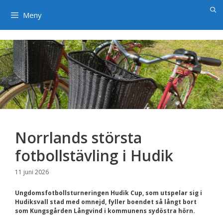
×
Hoppa
till
Meny
innehåll
Norrlands största
fotbollstävling i Hudik
11 juni 2026
Ungdomsfotbollsturneringen Hudik Cup, som utspelar sig i
Hudiksvall stad med omnejd, fyller boendet så långt bort
som Kungsgården Långvind i kommunens sydöstra hörn.