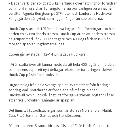
– Det är verkligen roligt att vi kan erbjuda övernattning för föräldrar
Nödvändiga
och mor/farföräldrar, för ungdomarna bor vanligen på annat håll,
Dessa kakor går
berättar Agneta Bengtson på STF hotell och konferens Hudiksvall
inte att välja
bort. De behövs
Kungsgården Långvind, som ligger långt från spelplanerna.
för att
hemsidan över
Hudik Cup startade 1979 med elva lag och åtta föreningar – och nu
huvud taget
är den en av Norrlands största. Hudik Cup är en av landets största
ska fungera.
helgcuper med i år 7 000 deltagare och 400 lag i åldern 8–15 år. I
morgon sparkar ungdomarna loss.
Cupen går av stapeln 12–14 juni 2026 i Hudiksvall.
Statistik
För att vi ska
– Vi är stolta över att kunna meddela att hela 400 lag är anmälda till
kunna
sommarens cup – ett nytt deltagarrekord för turneringen, skriver
förbättra
Hudik Cup på sin facebooksida.
hemsidans
funktionalitet
Ungdomslag från hela Sverige spelar 969 matcher från fredag till
och
söndag kväll. Matcherna är fördelade på många planer i
uppbyggnad,
baserat på
Hudiksvall och nu också långt utanför själva staden. Nytt för i år är
hur
att anrika Brovallen i Enånger är spelplan.
hemsidan
används.
Det finns två fotbollstävlingar, som är större i Norrland än Hudik
Cup: Piteå Summer Games och Storsjöcupen,
För arrangören, Strands idrottssällskap (IF), är Hudik Cup en stor