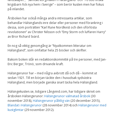
krigsbarn fick nya hem i Sverige” – som berör kusten men har fokus
på inlandet.
Årsboken har också många andra intressanta artiklar, som
behandlar Hälsinglands inre delar eller personer med förankring i
dessa, som porträtten ”Karl Rune Nordkvist och den oförlösta
revolutionen” av Christer Nilsson och ”Emy Storm och luffaren Harry”
av Bror Richard Svärd.
En nog så viktig genomgång är ”Nyutkommen litteratur om
Hälsingland”, som omfattar hela 25 böcker och skrifter.
Bakom boken står en redaktionskommitté på tre personer, med Jan-
Eric Berger, Trönö, som drivande kraft.
Hälsingerunor har – med några avbrott då och då – kommit ut
sedan 1921. Till en början täckte den i huvudsak sydvästra
Hälsingland, men började ganska snart täcka hela Hälsingland.
Hälsingekusten.se, tidigare Långvind.com, har tidigare skrivit om
årsboken Hälsingerunor:
Hälsingerunor välmatad årsbok
(30
november 2018),
Hälsingerunor pålitlig vän
(20 december 2015),
Blandat i Hälsingerunor
(28 november 2014) och
Hälsingerunor med
kustglimtar
(29 november 2012).