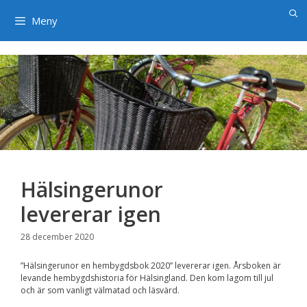
×
Hoppa
till
Meny
innehåll
Hälsingerunor
levererar igen
28 december 2020
”Hälsingerunor en hembygdsbok 2020” levererar igen. Årsboken är
levande hembygdshistoria för Hälsingland. Den kom lagom till jul
och är som vanligt välmatad och läsvärd.