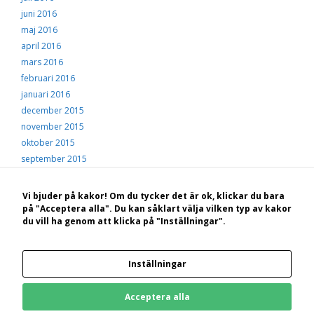
juni 2016
maj 2016
april 2016
mars 2016
februari 2016
januari 2016
december 2015
november 2015
oktober 2015
september 2015
augusti 2015
juli 2015
Vi bjuder på kakor! Om du tycker det är ok, klickar du bara
juni 2015
på "Acceptera alla". Du kan såklart välja vilken typ av kakor
du vill ha genom att klicka på "Inställningar".
maj 2015
© 2026 Hälsingekusten
• Byggt med
GeneratePress
Inställningar
Bakom Hälsingekusten.se står: STF Hotell, konferens och vandrarhem Hudiksvall
Kungsgården Långvind | Boende | Paket | Ställplatser | Konferens | Evenemang
Acceptera alla
Kungsgården Långvind, 825 96 Enånger | 0650-822 33 | 070-660 55 60 |
info@langvind.com | langvind.com | facebook.com/kungsgarden.langvind |