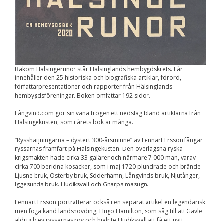
Upplevelse
För att vår
hemsida ska
prestera så bra
som möjligt
under ditt
besök. Om du
nekar de här
Bakom Hälsingerunor står Hälsinglands hembygdskrets. I år
kakorna
kommer viss
innehåller den 25 historiska och biografiska artiklar, förord,
funktionalitet
författarpresentationer och rapporter från Hälsinglands
att försvinna
hembygdsföreningar. Boken omfattar 192 sidor.
från
hemsidan.
Långvind.com gör sin vana trogen ett nedslag bland artiklarna från
Hälsingekusten, som i årets bok är många.
”Rysshärjningarna – dystert 300-årsminne” av Lennart Ersson fångar
Marknadsföring
ryssarnas framfart på Hälsingekusten. Den överlägsna ryska
Genom att dela med
krigsmakten hade cirka 33 galärer och närmare 7 000 man, varav
dig av dina intressen
cirka 700 beridna kosacker, som i maj 1720 plundrade och brände
och ditt beteende när
Ljusne bruk, Österby bruk, Söderhamn, Långvinds bruk, Njutånger,
du surfar ökar du
Iggesunds bruk. Hudiksvall och Gnarps masugn.
chansen att få se
personligt anpassat
Lennart Ersson porträtterar också i en separat artikel en legendarisk
innehåll och
erbjudanden.
men föga känd landshövding, Hugo Hamilton, som såg till att Gävle
aldrig blev ryssarnas rov och hjälpte Hudiksvall att få ett nytt