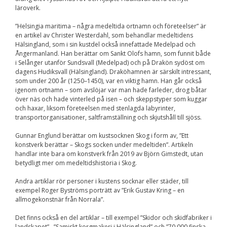
läroverk.
”Helsingia maritima – några medeltida ortnamn och företeelser” är
en artikel av Christer Westerdahl, som behandlar medeltidens
Hälsingland, som i sin kustdel också innefattade Medelpad och
Ångermanland. Han berättar om Sankt Olofs hamn, som funnit både
i Selånger utanför Sundsvall (Medelpad) och på Drakön sydöst om
dagens Hudiksvall (Hälsingland). Draköhamnen är särskilt intressant,
som under 200 år (1250–1450), var en viktig hamn. Han går också
igenom ortnamn – som avslöjar var man hade farleder, drog båtar
över näs och hade vinterled på isen – och skeppstyper som kuggar
och haxar, liksom företeelsen med stenlagda labyrinter,
transportorganisationer, saltframställning och skjutshåll till sjöss.
Gunnar Englund berättar om kustsocknen Skog i form av, ”Ett
konstverk berättar – Skogs socken under medeltiden”. Artikeln
handlar inte bara om konstverk från 2019 av Björn Gimstedt, utan
betydligt mer om medeltidshistoria i Skog.
Andra artiklar rör personer i kustens socknar eller städer, till
exempel Roger Byströms porträtt av ”Erik Gustav Kring – en
allmogekonstnär från Norrala”.
Det finns också en del artiklar – till exempel ”Skidor och skidfabriker i
landskapet”, ”Samiskt korgmakeri i Hälsingland” och ”70 000 finska