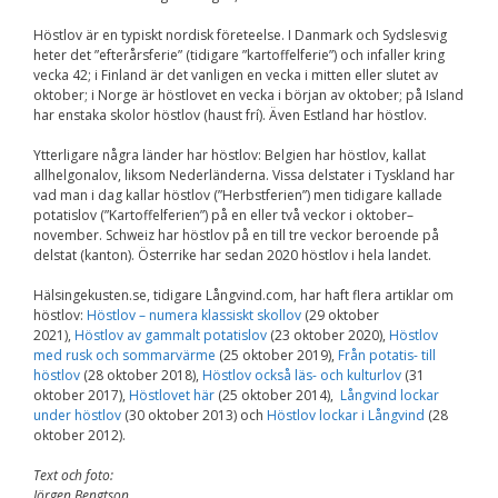
Upplevelse
För att vår
Höstlov är en typiskt nordisk företeelse. I Danmark och Sydslesvig
hemsida ska
heter det ”efterårsferie” (tidigare ”kartoffelferie”) och infaller kring
prestera så bra
vecka 42; i Finland är det vanligen en vecka i mitten eller slutet av
som möjligt
oktober; i Norge är höstlovet en vecka i början av oktober; på Island
under ditt
har enstaka skolor höstlov (haust frí). Även Estland har höstlov.
besök. Om du
nekar de här
Ytterligare några länder har höstlov: Belgien har höstlov, kallat
kakorna
kommer viss
allhelgonalov, liksom Nederländerna. Vissa delstater i Tyskland har
funktionalitet
vad man i dag kallar höstlov (”Herbstferien”) men tidigare kallade
att försvinna
potatislov (”Kartoffelferien”) på en eller två veckor i oktober–
från
november. Schweiz har höstlov på en till tre veckor beroende på
hemsidan.
delstat (kanton). Österrike har sedan 2020 höstlov i hela landet.
Hälsingekusten.se, tidigare Långvind.com, har haft flera artiklar om
höstlov:
Höstlov – numera klassiskt skollov
(29 oktober
Marknadsföring
2021),
Höstlov av gammalt potatislov
(23 oktober 2020),
Höstlov
Genom att dela med
med rusk och sommarvärme
(25 oktober 2019),
Från potatis- till
dig av dina intressen
höstlov
(28 oktober 2018),
Höstlov också läs- och kulturlov
(31
och ditt beteende när
oktober 2017),
Höstlovet här
(25 oktober 2014),
Långvind lockar
du surfar ökar du
under höstlov
(30 oktober 2013) och
Höstlov lockar i Långvind
(28
chansen att få se
oktober 2012).
personligt anpassat
innehåll och
erbjudanden.
Text och foto:
Jörgen Bengtson