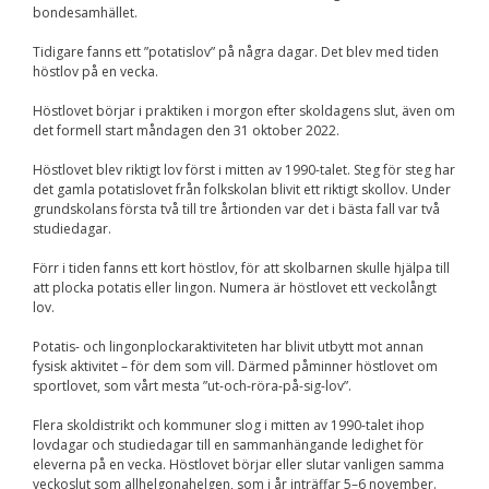
bondesamhället.
Nödvändiga
Dessa kakor går
Tidigare fanns ett ”potatislov” på några dagar. Det blev med tiden
inte att välja
bort. De behövs
höstlov på en vecka.
för att
hemsidan över
Höstlovet börjar i praktiken i morgon efter skoldagens slut, även om
huvud taget
det formell start måndagen den 31 oktober 2022.
ska fungera.
Höstlovet blev riktigt lov först i mitten av 1990-talet. Steg för steg har
det gamla potatislovet från folkskolan blivit ett riktigt skollov. Under
grundskolans första två till tre årtionden var det i bästa fall var två
Statistik
studiedagar.
För att vi ska
kunna
Förr i tiden fanns ett kort höstlov, för att skolbarnen skulle hjälpa till
förbättra
att plocka potatis eller lingon. Numera är höstlovet ett veckolångt
hemsidans
lov.
funktionalitet
och
Potatis- och lingonplockaraktiviteten har blivit utbytt mot annan
uppbyggnad,
baserat på
fysisk aktivitet – för dem som vill. Därmed påminner höstlovet om
hur
sportlovet, som vårt mesta ”ut-och-röra-på-sig-lov”.
hemsidan
används.
Flera skoldistrikt och kommuner slog i mitten av 1990-talet ihop
lovdagar och studiedagar till en sammanhängande ledighet för
eleverna på en vecka. Höstlovet börjar eller slutar vanligen samma
veckoslut som allhelgonahelgen, som i år inträffar 5–6 november.