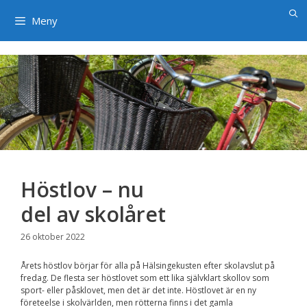
×
Hoppa
till
Meny
innehåll
Höstlov – nu
del av skolåret
26 oktober 2022
Årets höstlov börjar för alla på Hälsingekusten efter skolavslut på
fredag. De flesta ser höstlovet som ett lika självklart skollov som
sport- eller påsklovet, men det är det inte. Höstlovet är en ny
företeelse i skolvärlden, men rötterna finns i det gamla