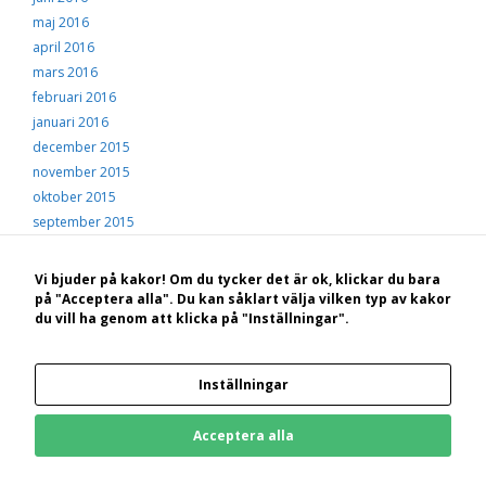
maj 2016
april 2016
mars 2016
februari 2016
januari 2016
december 2015
november 2015
oktober 2015
september 2015
augusti 2015
juli 2015
Vi bjuder på kakor! Om du tycker det är ok, klickar du bara
juni 2015
på "Acceptera alla". Du kan såklart välja vilken typ av kakor
du vill ha genom att klicka på "Inställningar".
maj 2015
© 2026 Hälsingekusten
• Byggt med
GeneratePress
Inställningar
Bakom Hälsingekusten.se står: STF Hotell, konferens och vandrarhem Hudiksvall
Kungsgården Långvind | Boende | Paket | Ställplatser | Konferens | Evenemang
Acceptera alla
Kungsgården Långvind, 825 96 Enånger | 0650-822 33 | 070-660 55 60 |
info@langvind.com | langvind.com | facebook.com/kungsgarden.langvind |
instagram.com/kungsgarden_langvind