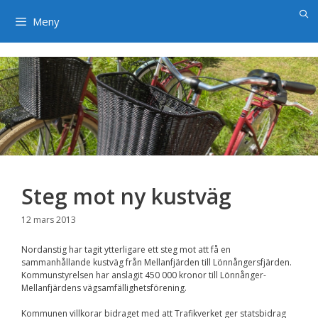
×
Hoppa
till
Meny
innehåll
Steg mot ny kustväg
12 mars 2013
Nordanstig har tagit ytterligare ett steg mot att få en
sammanhållande kustväg från Mellanfjärden till Lönnångersfjärden.
Kommunstyrelsen har anslagit 450 000 kronor till Lönnånger-
Mellanfjärdens vägsamfällighetsförening.
Kommunen villkorar bidraget med att Trafikverket ger statsbidrag