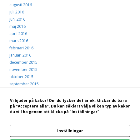
augusti 2016
juli 2016
juni 2016
maj 2016
april 2016
mars 2016
februari 2016
januari 2016
december 2015
november 2015
oktober 2015
september 2015
augusti 2015
juli 2015
Vi bjuder på kakor! Om du tycker det är ok, klickar du bara
juni 2015
på "Acceptera alla". Du kan såklart välja vilken typ av kakor
du vill ha genom att klicka på "Inställningar".
maj 2015
© 2026 Hälsingekusten
• Byggt med
GeneratePress
Inställningar
Bakom Hälsingekusten.se står: STF Hotell, konferens och vandrarhem Hudiksvall