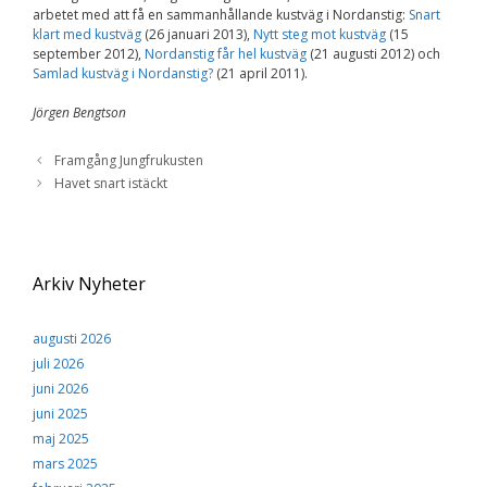
Upplevelse
arbetet med att få en sammanhållande kustväg i Nordanstig:
Snart
För att vår
klart med kustväg
(26 januari 2013),
Nytt steg mot kustväg
(15
hemsida ska
september 2012),
Nordanstig får hel kustväg
(21 augusti 2012) och
prestera så bra
Samlad kustväg i Nordanstig?
(21 april 2011).
som möjligt
under ditt
Jörgen Bengtson
besök. Om du
nekar de här
kakorna
Framgång Jungfrukusten
kommer viss
Havet snart istäckt
funktionalitet
att försvinna
från
hemsidan.
Arkiv Nyheter
Marknadsföring
Genom att dela med
augusti 2026
dig av dina intressen
juli 2026
och ditt beteende när
juni 2026
du surfar ökar du
chansen att få se
juni 2025
personligt anpassat
maj 2025
innehåll och
mars 2025
erbjudanden.