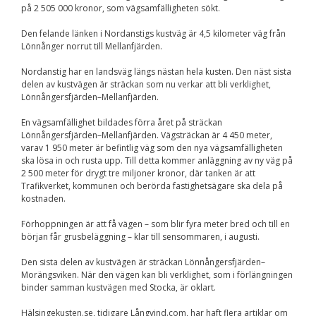
på 2 505 000 kronor, som vägsamfälligheten sökt.
Nödvändiga
Dessa kakor går
Den felande länken i Nordanstigs kustväg är 4,5 kilometer väg från
inte att välja
bort. De behövs
Lönnånger norrut till Mellanfjärden.
för att
hemsidan över
Nordanstig har en landsväg längs nästan hela kusten. Den näst sista
huvud taget
delen av kustvägen är sträckan som nu verkar att bli verklighet,
ska fungera.
Lönnångersfjärden–Mellanfjärden.
En vägsamfällighet bildades förra året på sträckan
Lönnångersfjärden–Mellanfjärden. Vägsträckan är 4 450 meter,
Statistik
varav 1 950 meter är befintlig väg som den nya vägsamfälligheten
För att vi ska
ska lösa in och rusta upp. Till detta kommer anläggning av ny väg på
kunna
2 500 meter för drygt tre miljoner kronor, där tanken är att
förbättra
Trafikverket, kommunen och berörda fastighetsägare ska dela på
hemsidans
kostnaden.
funktionalitet
och
Förhoppningen är att få vägen – som blir fyra meter bred och till en
uppbyggnad,
baserat på
början får grusbeläggning – klar till sensommaren, i augusti.
hur
hemsidan
Den sista delen av kustvägen är sträckan Lönnångersfjärden–
används.
Morängsviken. När den vägen kan bli verklighet, som i förlängningen
binder samman kustvägen med Stocka, är oklart.
Hälsingekusten.se, tidigare Långvind.com, har haft flera artiklar om