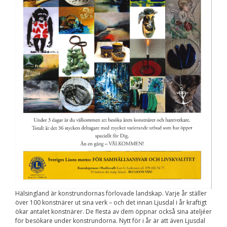
Upplevelse
För att vår
hemsida ska
prestera så bra
som möjligt
under ditt
besök. Om du
nekar de här
kakorna
kommer viss
funktionalitet
att försvinna
från
hemsidan.
Marknadsföring
Genom att dela med
dig av dina intressen
och ditt beteende när
du surfar ökar du
chansen att få se
Hälsingland är konstrundornas förlovade landskap. Varje år ställer
personligt anpassat
över 100 konstnärer ut sina verk – och det innan Ljusdal i år kraftigt
innehåll och
ökar antalet konstnärer. De flesta av dem öppnar också sina ateljéer
erbjudanden.
för besökare under konstrundorna. Nytt för i år är att även Ljusdal