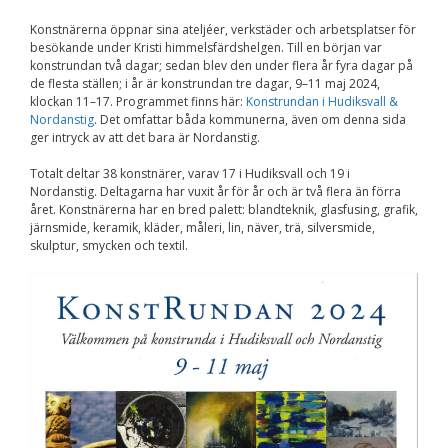
Nödvändiga
Konstnärerna öppnar sina ateljéer, verkstäder och arbetsplatser för
Dessa kakor går
besökande under Kristi himmelsfärdshelgen. Till en början var
inte att välja
bort. De behövs
konstrundan två dagar; sedan blev den under flera år fyra dagar på
för att
de flesta ställen; i år är konstrundan tre dagar, 9–11 maj 2024,
hemsidan över
klockan 11–17. Programmet finns här:
Konstrundan i Hudiksvall &
huvud taget
Nordanstig
. Det omfattar båda kommunerna, även om denna sida
ska fungera.
ger intryck av att det bara är Nordanstig.
Totalt deltar 38 konstnärer, varav 17 i Hudiksvall och 19 i
Nordanstig. Deltagarna har vuxit år för år och är två flera än förra
Statistik
året. Konstnärerna har en bred palett: blandteknik, glasfusing, grafik,
För att vi ska
järnsmide, keramik, kläder, måleri, lin, näver, trä, silversmide,
kunna
skulptur, smycken och textil.
förbättra
hemsidans
funktionalitet
och
uppbyggnad,
baserat på
hur
hemsidan
används.