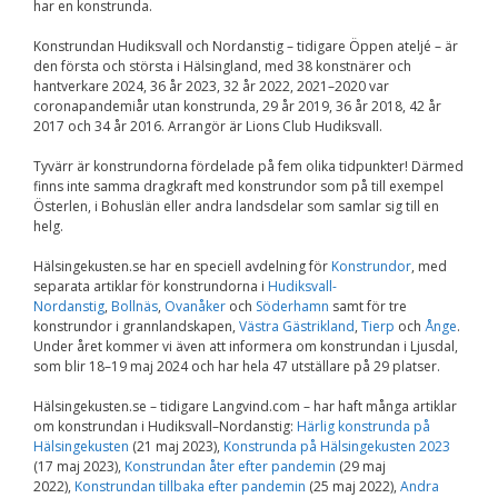
har en konstrunda.
Konstrundan Hudiksvall och Nordanstig – tidigare Öppen ateljé – är
den första och största i Hälsingland, med 38 konstnärer och
hantverkare 2024, 36 år 2023, 32 år 2022, 2021–2020 var
coronapandemiår utan konstrunda, 29 år 2019, 36 år 2018, 42 år
2017 och 34 år 2016. Arrangör är Lions Club Hudiksvall.
Tyvärr är konstrundorna fördelade på fem olika tidpunkter! Därmed
finns inte samma dragkraft med konstrundor som på till exempel
Österlen, i Bohuslän eller andra landsdelar som samlar sig till en
helg.
Hälsingekusten.se har en speciell avdelning för
Konstrundor
, med
separata artiklar för konstrundorna i
Hudiksvall-
Nordanstig
,
Bollnäs
,
Ovanåker
och
Söderhamn
samt för tre
konstrundor i grannlandskapen,
Västra Gästrikland
,
Tierp
och
Ånge
.
Under året kommer vi även att informera om konstrundan i Ljusdal,
som blir 18–19 maj 2024 och har hela 47 utställare på 29 platser.
Hälsingekusten.se – tidigare Langvind.com – har haft många artiklar
om konstrundan i Hudiksvall–Nordanstig:
Härlig konstrunda på
Hälsingekusten
(21 maj 2023),
Konstrunda på Hälsingekusten 2023
(17 maj 2023),
Konstrundan åter efter pandemin
(29 maj
2022),
Konstrundan tillbaka efter pandemin
(25 maj 2022),
Andra