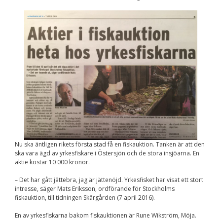
Nödvändiga
Dessa kakor går
inte att välja
bort. De behövs
för att
hemsidan över
huvud taget
ska fungera.
Statistik
För att vi ska
kunna
förbättra
hemsidans
funktionalitet
Nu ska äntligen rikets första stad få en fiskauktion. Tanken är att den
och
ska vara ägd av yrkesfiskare i Östersjön och de stora insjöarna. En
uppbyggnad,
aktie kostar 10 000 kronor.
baserat på
hur
– Det har gått jättebra, jag är jättenöjd. Yrkesfisket har visat ett stort
hemsidan
intresse, säger Mats Eriksson, ordförande för Stockholms
används.
fiskauktion, till tidningen Skärgården (7 april 2016).
En av yrkesfiskarna bakom fiskauktionen är Rune Wikström, Möja.