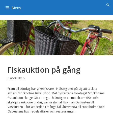
×
Hoppa
till
Meny
innehåll
Fiskauktion på gång
8 april 2016
Fram till söndag har yrkesfiskare i Hälsingland på sig att teckna
aktier i Stockholms fiskauktion. Det nystartade företaget Stockholms
fiskauktion ska ge Göteborg och Smögen en match om fisk- och
skaldjursauktioner. I dag går nästan all fisk från Ostkusten till
Västkusten – för att sedan i många fall återvända till Stockholms och
Ostkustens livsmedelsaffärer och restauranger.