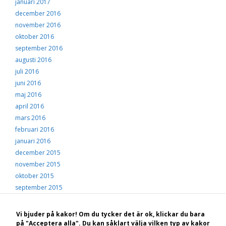
januari 2017
december 2016
november 2016
oktober 2016
september 2016
augusti 2016
juli 2016
juni 2016
maj 2016
april 2016
mars 2016
februari 2016
januari 2016
december 2015
november 2015
oktober 2015
september 2015
augusti 2015
juli 2015
Vi bjuder på kakor! Om du tycker det är ok, klickar du bara
juni 2015
på "Acceptera alla". Du kan såklart välja vilken typ av kakor