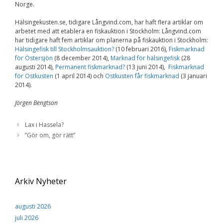
Norge.
Hälsingekusten.se, tidigare Långvind.com, har haft flera artiklar om
arbetet med att etablera en fiskauktion i Stockholm: Långvind.com
har tidigare haft fem artiklar om planerna på fiskauktion i Stockholm:
Hälsingefisk till Stockholmsauktion?
(10 februari 2016),
Fiskmarknad
för Östersjön
(8 december 2014),
Marknad för hälsingefisk
(28
augusti 2014),
Permanent fiskmarknad?
(13 juni 2014),
Fiskmarknad
för Ostkusten
(1 april 2014) och
Ostkusten får fiskmarknad
(3 januari
2014).
Jörgen Bengtson
Lax i Hassela?
”Gör om, gör rätt”
Arkiv Nyheter
augusti 2026
juli 2026