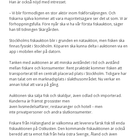
Upplevelse
Han är också nöjd med intresset.
För att vår
hemsida ska
– Vi blir förmodligen en stor aktör inom fiskförsäljningen. Och
prestera så bra
fiskarna själva kommer att vara majoritetsägare ser det ut som. Vi är
som möjligt
förhoppningsfulla. Före nyår ska vi ha vår första fiskauktion, säger
under ditt
han till tidningen Skärgården.
besök. Om du
nekar de här
Stockholms fiskauktion blir i grunden en nätauktion, men fisken ska
kakorna
finnas fysiskt i Stockholm. Köparen ska kunna delta i auktionen via en
kommer viss
app i mobilen eller på datorn.
funktionalitet
att försvinna
Tanken med auktionen är att minska avståndet i tid och avstånd
från
mellan fiskare och konsumenter. Rent praktiskt kommer fisken att
hemsidan.
transporterat till en centralt placerad plats i Stockholm. Tidigare har
man talat om en marknadsplats i slakthusområdet. Nu verkar en
annan lokal att vara på gång.
Marknadsföring
Genom att dela med
Auktionen ska sälja fisk och skaldjur, även odlad och importerad.
dig av dina intressen
Kunderna är främst grossister men
och ditt beteende när
även livsmedelsaffärer, restauranger och hotell – men
du surfar ökar du
inte privatpersoner och andra slutkonsumenter.
chansen att få se
personligt anpassat
Fiskare från Hälsingland är välkomna att leverera färsk fisk till enda
innehåll och
fiskauktionen på Ostkusten. Den kommande fiskauktionen är också
erbjudanden.
beredd att ta emot fisk från hela östra Sverige, Åland och även