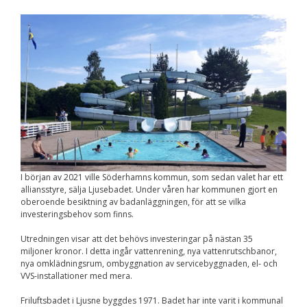
Nödvändiga
Dessa kakor går
inte att välja
bort. De behövs
för att
hemsidan över
huvud taget
ska fungera.
Statistik
För att vi ska
kunna
förbättra
I början av 2021 ville Söderhamns kommun, som sedan valet har ett
hemsidans
alliansstyre, sälja Ljusebadet. Under våren har kommunen gjort en
funktionalitet
oberoende besiktning av badanläggningen, för att se vilka
och
investeringsbehov som finns.
uppbyggnad,
baserat på
Utredningen visar att det behövs investeringar på nästan 35
hur
miljoner kronor. I detta ingår vattenrening, nya vattenrutschbanor,
hemsidan
nya omklädningsrum, ombyggnation av servicebyggnaden, el- och
används.
VVS-installationer med mera.
Friluftsbadet i Ljusne byggdes 1971. Badet har inte varit i kommunal