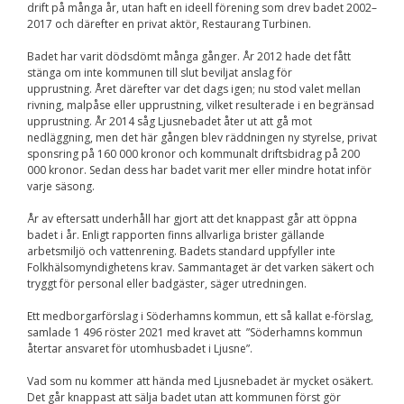
Upplevelse
drift på många år, utan haft en ideell förening som drev badet 2002–
För att vår
2017 och därefter en privat aktör, Restaurang Turbinen.
hemsida ska
prestera så bra
Badet har varit dödsdömt många gånger. År 2012 hade det fått
som möjligt
stänga om inte kommunen till slut beviljat anslag för
under ditt
upprustning. Året därefter var det dags igen; nu stod valet mellan
besök. Om du
rivning, malpåse eller upprustning, vilket resulterade i en begränsad
nekar de här
upprustning. År 2014 såg Ljusnebadet åter ut att gå mot
kakorna
nedläggning, men det här gången blev räddningen ny styrelse, privat
kommer viss
sponsring på 160 000 kronor och kommunalt driftsbidrag på 200
funktionalitet
000 kronor. Sedan dess har badet varit mer eller mindre hotat inför
att försvinna
varje säsong.
från
hemsidan.
År av eftersatt underhåll har gjort att det knappast går att öppna
badet i år. Enligt rapporten finns allvarliga brister gällande
arbetsmiljö och vattenrening. Badets standard uppfyller inte
Marknadsföring
Folkhälsomyndighetens krav. Sammantaget är det varken säkert och
Genom att dela med
tryggt för personal eller badgäster, säger utredningen.
dig av dina intressen
och ditt beteende när
Ett medborgarförslag i Söderhamns kommun, ett så kallat e-förslag,
du surfar ökar du
samlade 1 496 röster 2021 med kravet att ”Söderhamns kommun
chansen att få se
återtar ansvaret för utomhusbadet i Ljusne”.
personligt anpassat
innehåll och
Vad som nu kommer att hända med Ljusnebadet är mycket osäkert.
erbjudanden.
Det går knappast att sälja badet utan att kommunen först gör