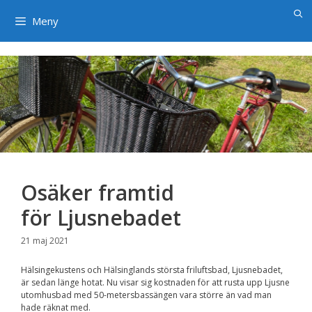
×
Hoppa
till
Meny
innehåll
Osäker framtid
för Ljusnebadet
21 maj 2021
Hälsingekustens och Hälsinglands största friluftsbad, Ljusnebadet,
är sedan länge hotat. Nu visar sig kostnaden för att rusta upp Ljusne
utomhusbad med 50-metersbassängen vara större än vad man
hade räknat med.