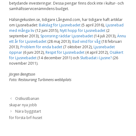
betydande investeringar. Dessa pengar finns dock inte i kultur- och
samhällsservicenämndens budget.
Hälsingekusten.se, tidigare Långvind.com, har tidigare haft artiklar
om Ljusnebadet:
Bakslag för Ljusnebadet
(5 april 2016),
Ljusnebad
med många liv
(12 juni 2015),
Nytt hopp för Ljusnebadet
(2
september 2013),
Sponsring räddar Ljusnebadet
(14 juli 2013),
Ännu
ett år för Ljusnebadet
(28 maj 2013),
Bad vind för våg
(18 februari
2013),
Problem för enda badet
(7 oktober 2012),
Ljusnebadet
öppnar
(6 juni 2012),
Respit för Ljusnebadet
(4 april 2012),
Osäkert
för Ljusnebadet
(14 december 2011) och
Slutbadat i Ljusne?
(26
november 2011).
Jörgen Bengtson
Foto: Restaurang Turbinens webbplats
Ostkustbanan
skapar nya jobb
Nära byggstart
för första brf-huset