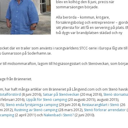
Upplevelse
blev en kolhög den 8 juni, precis när
För att vår
sommarsäongen började.
hemsida ska
prestera så bra
Alla berörda – kommun, krögare,
som möjligt
försäkringsbolag och entreprenörer – gjord
under ditt
sitt yttersta för att få en servering på plats. E
besök. Om du
två dygn var brandplatsen städad och ny
nekar de här
kakorna
kommer viss
cket där en trailer som använts i racingvärldens STCC-serie i Europa låg ute till
funktionalitet
mas Gunnarsson på Soderhamn.se.
att försvinna
från
r till midsommarafton, lagom till högsäsongsstart och Stenöveckan, som börja
hemsidan.
e från Bränneriet.
Marknadsföring
Genom att dela med
com, har haft många artiklar om Bränneriet på Långvind.com och om Stenö havs
dig av dina intressen
totalförstörd
(8 juni 2016),
Satsar på Stenöveckan
(20 maj 2016),
Stenö storsats
och ditt beteende när
 februari 2016),
Uppåt för Stenö camping
(20 augusti 2015), augusti 2015),
du surfar ökar du
15),
Stenö enda fyrstjärniga camping
(29 juni 2014),
Restaurangklart i Stenö
(26
chansen att få se
ni 2012),
Rustning av Stenö camping
(28 mars 2012),
Stenö förlorar arrendator
(
personligt anpassat
 camping
(2 april 2011) och
Nakenbad i Stenö?
(2 juni 2010).
innehåll och
erbjudanden.