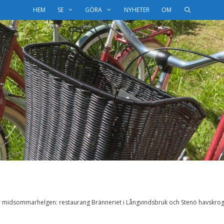
HEM
SE
GÖRA
NYHETER
OM
 midsommarhelgen: restaurang Bränneriet i Långvindsbruk och Stenö havskro