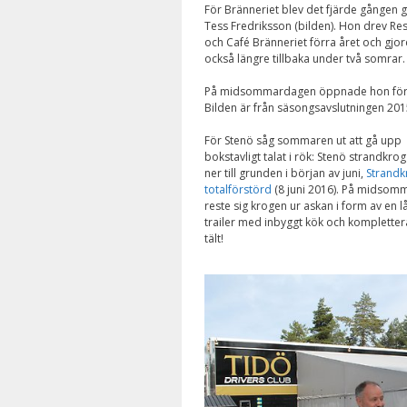
För Bränneriet blev det fjärde gången gil
Tess Fredriksson (bilden). Hon drev Re
och Café Bränneriet förra året och gjor
också längre tillbaka under två somrar.
På midsommardagen öppnade hon för i
Bilden är från säsongsavslutningen 201
För Stenö såg sommaren ut att gå upp
bokstavligt talat i rök: Stenö strandkro
ner till grunden i början av juni,
Strandk
totalförstörd
(8 juni 2016). På midsom
reste sig krogen ur askan i form av en l
trailer med inbyggt kök och komplette
tält!