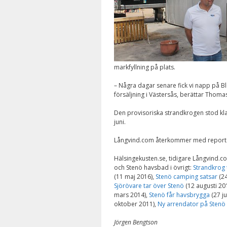
markfyllning på plats.
– Några dagar senare fick vi napp på Blo
försäljning i Västersås, berättar Tho
Den provisoriska strandkrogen stod kla
juni.
Långvind.com återkommer med reportag
Hälsingekusten.se, tidigare Långvind.
och Stenö havsbad i övrigt:
Strandkrog 
(11 maj 2016),
Stenö camping satsar
(24
Sjörövare tar över Stenö
(12 augusti 20
mars 2014),
Stenö får havsbrygga
(27 ju
oktober 2011),
Ny arrendator på Stenö
Jörgen Bengtson