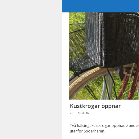
Hoppa
till
innehåll
Kustkrogar öppnar
26 juni 2016
Två hälsingekustkrogar öppnade under
utanför Söderhamn.