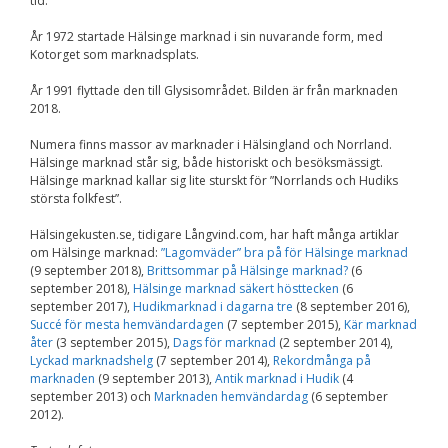
tid.
År 1972 startade Hälsinge marknad i sin nuvarande form, med
Kotorget som marknadsplats.
År 1991 flyttade den till Glysisområdet. Bilden är från marknaden
2018.
Numera finns massor av marknader i Hälsingland och Norrland.
Hälsinge marknad står sig, både historiskt och besöksmässigt.
Hälsinge marknad kallar sig lite sturskt för ”Norrlands och Hudiks
största folkfest”.
Hälsingekusten.se, tidigare Långvind.com, har haft många artiklar
om Hälsinge marknad:
”Lagomväder” bra på för Hälsinge marknad
(9 september 2018),
Brittsommar på Hälsinge marknad?
(6
september 2018),
Hälsinge marknad säkert hösttecken
(6
september 2017),
Hudikmarknad i dagarna tre
(8 september 2016),
Succé för mesta hemvändardagen
(7 september 2015),
Kär marknad
åter
(3 september 2015),
Dags för marknad
(2 september 2014),
Lyckad marknadshelg
(7 september 2014),
Rekordmånga på
marknaden
(9 september 2013),
Antik marknad i Hudik
(4
september 2013) och
Marknaden hemvändardag
(6 september
2012).