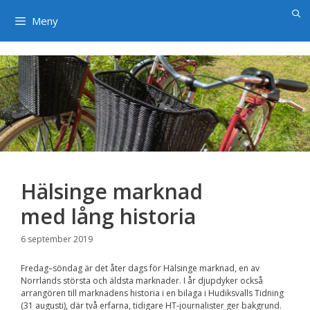
×
Hoppa
till
Meny
innehåll
Hälsinge marknad
med lång historia
6 september 2019
Fredag–söndag är det åter dags för Hälsinge marknad, en av
Norrlands största och äldsta marknader. I år djupdyker också
arrangören till marknadens historia i en bilaga i Hudiksvalls Tidning
(31 augusti), där två erfarna, tidigare HT-journalister ger bakgrund.