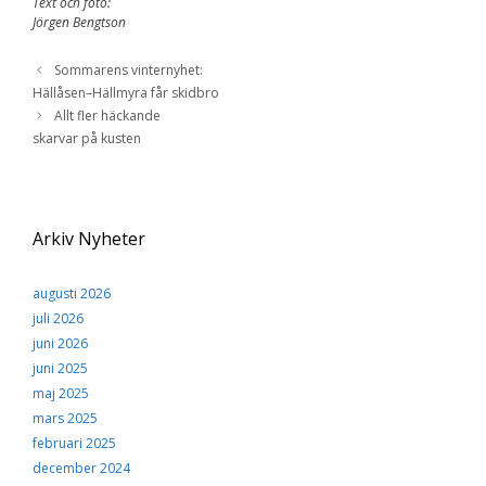
Text och foto:
Jörgen Bengtson
Sommarens vinternyhet:
Hällåsen–Hällmyra får skidbro
Allt fler häckande
skarvar på kusten
Arkiv Nyheter
augusti 2026
juli 2026
juni 2026
juni 2025
maj 2025
mars 2025
februari 2025
december 2024