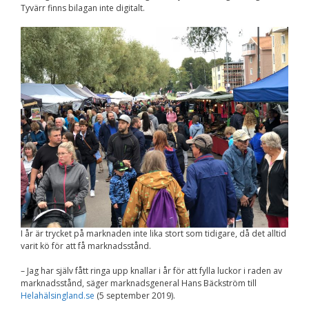
Tyvärr finns bilagan inte digitalt.
Nödvändiga
Dessa kakor går
inte att välja
bort. De behövs
för att
hemsidan över
huvud taget
ska fungera.
Statistik
För att vi ska
kunna
förbättra
hemsidans
funktionalitet
och
uppbyggnad,
baserat på
I år är trycket på marknaden inte lika stort som tidigare, då det alltid
hur
varit kö för att få marknadsstånd.
hemsidan
används.
– Jag har själv fått ringa upp knallar i år för att fylla luckor i raden av
marknadsstånd, säger marknadsgeneral Hans Bäckström till
Helahälsingland.se
(5 september 2019).