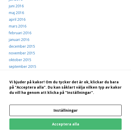
juni 2016
maj 2016
april 2016
mars 2016
februari 2016
januari 2016
december 2015
november 2015
oktober 2015
september 2015
augusti 2015
juli 2015
Vi bjuder på kakor! Om du tycker det är ok, klickar du bara
juni 2015
på "Acceptera alla". Du kan såklart välja vilken typ av kakor
du vill ha genom att klicka på "Inställningar".
maj 2015
© 2026 Hälsingekusten
• Byggt med
GeneratePress
Inställningar
Bakom Hälsingekusten.se står: STF Hotell, konferens och vandrarhem Hudiksvall
Kungsgården Långvind | Boende | Paket | Ställplatser | Konferens | Evenemang
Acceptera alla
Kungsgården Långvind, 825 96 Enånger | 0650-822 33 | 070-660 55 60 |