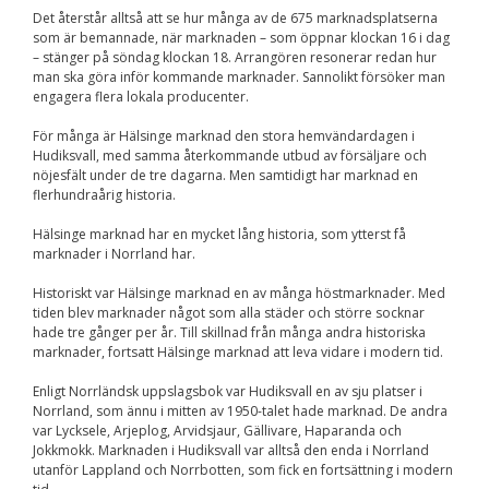
Upplevelse
Det återstår alltså att se hur många av de 675 marknadsplatserna
För att vår
som är bemannade, när marknaden – som öppnar klockan 16 i dag
hemsida ska
– stänger på söndag klockan 18. Arrangören resonerar redan hur
prestera så bra
man ska göra inför kommande marknader. Sannolikt försöker man
som möjligt
engagera flera lokala producenter.
under ditt
besök. Om du
nekar de här
För många är Hälsinge marknad den stora hemvändardagen i
kakorna
Hudiksvall, med samma återkommande utbud av försäljare och
kommer viss
nöjesfält under de tre dagarna. Men samtidigt har marknad en
funktionalitet
flerhundraårig historia.
att försvinna
från
Hälsinge marknad har en mycket lång historia, som ytterst få
hemsidan.
marknader i Norrland har.
Historiskt var Hälsinge marknad en av många höstmarknader. Med
tiden blev marknader något som alla städer och större socknar
Marknadsföring
hade tre gånger per år. Till skillnad från många andra historiska
Genom att dela med
marknader, fortsatt Hälsinge marknad att leva vidare i modern tid.
dig av dina intressen
och ditt beteende när
Enligt Norrländsk uppslagsbok var Hudiksvall en av sju platser i
du surfar ökar du
chansen att få se
Norrland, som ännu i mitten av 1950-talet hade marknad. De andra
personligt anpassat
var Lycksele, Arjeplog, Arvidsjaur, Gällivare, Haparanda och
innehåll och
Jokkmokk. Marknaden i Hudiksvall var alltså den enda i Norrland
erbjudanden.
utanför Lappland och Norrbotten, som fick en fortsättning i modern