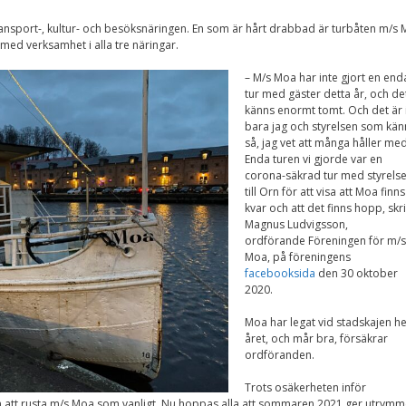
Nödvändiga
Dessa kakor går
ansport-, kultur- och besöksnäringen. En som är hårt drabbad är turbåten m/s
inte att välja
med verksamhet i alla tre näringar.
bort. De behövs
för att
– M/s Moa har inte gjort en end
hemsidan över
tur med gäster detta år, och de
huvud taget
känns enormt tomt. Och det är 
ska fungera.
bara jag och styrelsen som kän
så, jag vet att många håller med
Enda turen vi gjorde var en
corona-säkrad tur med styrels
Statistik
till Orn för att visa att Moa finns
För att vi ska
kvar och att det finns hopp, skr
kunna
Magnus Ludvigsson,
förbättra
ordförande
Föreningen för m/s
hemsidans
funktionalitet
Moa,
på föreningens
och
facebooksida
den 30 oktober
uppbyggnad,
2020.
baserat på
hur
Moa har legat vid stadskajen he
hemsidan
året, och mår bra, försäkrar
används.
ordföranden.
Trots osäkerheten inför
 att rusta m/s Moa som vanligt. Nu hoppas alla att sommaren 2021 ger utrymm