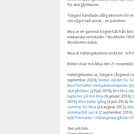
för skärgårdsturer.
Tidigare handlade dålig ekonomi för m/
om något helt annat – en pandemi.
Moa är en gammal bogserbåt från Stoc
mekaniska verkstäder i Stockholm 1904
Stockholms hamn.
Moa är Hälsingekustens enda tur- och tu
Bilden visar m/s Moa den 21 november
Hälsingekusten.se, tidigare Långvind.c
september 2020),
Vinden vänder för m
Moa fortsätter med jubileumspriser
(22
skärgårdstur
(29 juli 2016),
M/s Moa sä
kaptener på m/s Moa
(9 januari 2016),
S
2015),
Moa tuffar igång
(4 juni 2014),
Mo
sommar för Moa
(24 augusti 2012),
Moa
sommarbåt succé
(2 september 2010),
och
Premiärtur i Hälsingeskärgården
(7
Text och foto:
Jörgen Bengtson