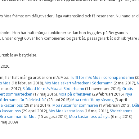
Upplevelse
För att vår
hemsida ska
s Moa främst om dåligt väder, låga vattenstånd och få resenärer. Nu handlar d
prestera så bra
som möjligt
under ditt
besök. Om du
kholm. Hon har haft många funktioner sedan hon byggdes på Bergsunds
nekar de här
. Under drygt 60 var hon kombinerad bogserbåt, passagerarbåt och isbrytare 
kakorna
kommer viss
funktionalitet
ristbåt av betydelse.
att försvinna
från
 2020.
hemsidan.
om, har haft många artiklar om m/s Moa:
Tufft för m/s Moa i coronapandemin
(2
/s Moa
(18 februari 2018),
M/s Moa säkert vårtecken i Söderhamn
(2 maj 2017),
M
 mars 2017),
Stålbad för m/s Moa af Söderhamn
(11 november 2016),
Gratis
Marknadsföring
kert sommartecken
(17 maj 2016),
Moa på offensiven
(29 februari 2016),
Nya
Genom att dela med
öderhamn får ”kärleksbåt”
(23 juni 2015)
Moa redo för ny säsong
(3 april
dig av dina intressen
a kastar loss
(29 mars 2014),
Moa rustar för sommaren
(19 februari 2013),
Dål
och ditt beteende när
 kastar loss
(29 april 2012),
M/s Moa kastar loss
(16 maj 2011),
Söderhamns
du surfar ökar du
chansen att få se
Bra sommar för Moa
(15 augusti 2010),
Moa kastar loss på nytt
(6 maj 2010)
personligt anpassat
 maj 2009).
innehåll och
erbjudanden.