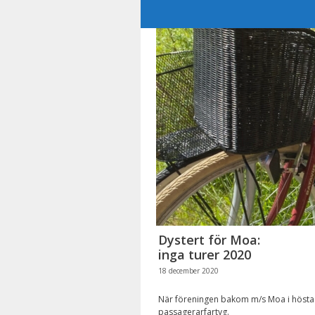
Hoppa
till
innehåll
Dystert för Moa:
inga turer 2020
18 december 2020
När föreningen bakom m/s Moa i höstas
passagerarfartyg.