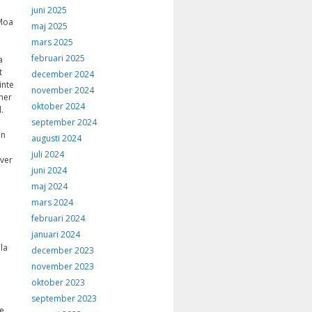
juni 2025
 Moa
maj 2025
mars 2025
februari 2025
a
t
december 2024
inte
november 2024
ner
oktober 2024
.
september 2024
en
augusti 2024
juli 2024
iver
juni 2024
maj 2024
mars 2024
februari 2024
januari 2024
la
december 2023
november 2023
oktober 2023
september 2023
e