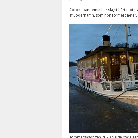
Coronapandemin har slagit hårt mot tr
af Söderhamn, som hon formellt heter, 
sommarsäsongen 2020, valde styrelsen