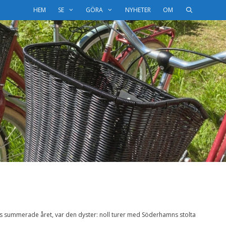
HEM
SE
GÖRA
NYHETER
OM
 summerade året, var den dyster: noll turer med Söderhamns stolta