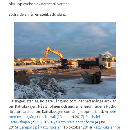
Upplevelse
öka upplevelsen av närhet till vattnet.
För att vår
hemsida ska
Södra delen får en stenklädd slänt.
prestera så bra
som möjligt
under ditt
besök. Om du
nekar de här
kakorna
kommer viss
funktionalitet
att försvinna
från
hemsidan.
Marknadsföring
Genom att dela med
dig av dina intressen
och ditt beteende när
Hälsingekusten.se, tidigare Långvind.com, har haft många artiklar
du surfar ökar du
om Kattvikskajen, Håstaholmen och andra hamnområden i Hudik,
chansen att få se
förutom artiklar om Kattvikskajen som årlig loppmarknad:
Arbete
personligt anpassat
med ny kaj igång i Hudiksvall
(13 januari 2017),
Stadsdel
innehåll och
Kattvikskajen
(2 juli 2016),
Nya Kattvikskajen tar form
(4 juni
erbjudanden.
2016),
Camping på Kattvikskajen
(16 oktober 2014),
Kattvikskajen för