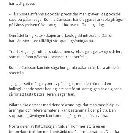
har tydlig spets.
Nödvändiga
Dessa kakor går
– På 1600-talet fanns sjöbodar precis där man gräver i dag och de
inte att välja
bort. De behövs
stod på pålar, säger Ronnie Carlsson, handläggare i arkeologifrågor
för att
på Länsstyrelsen Gävleborg, till Hudiksvalls Tidning i dag.
hemsidan över
huvud taget
Området kring Kattvikskajen är arkeologiskt intressant. Därför
ska fungera.
har Länsstyrelsen tillfälligt stoppat utgrävningarna.
Trä i fuktig miljö ruttnar snabbt, men syrefattiga lager av dy och lera,
som man fann pålarna i, bevarar träet perfekt.
Statistik
För att vi ska
Ronnie Carlsson kan inte säga hur gamla pålarna är, bara att de är
kunna
speciella.
förbättra
hemsidans
– Jag har sett många typer av pålningar, men den här med en
funktionalitet
hullingliknande spets har jag inte sett förut. Antagligen är de gjorda
och
så för att fästa bättre i leran, säger han.
uppbyggnad,
baserat på
hur
Pålarna ska dateras med dendrokronologi, där man med hjälp av
hemsidan
årsringar och referensmaterial kan bestämma ålder på trä. Den
används.
stoppade grävningen kan komma igång redan nästa vecka.
Norra delen av Kattvikskajen (bilden) kommer att få en en
betongkonstruktion med nedsänkt platå närmast vattnet. Den ska