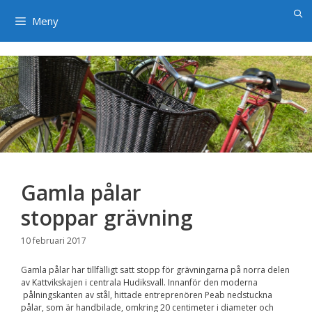
×
Hoppa
till
Meny
innehåll
Gamla pålar
stoppar grävning
10 februari 2017
Gamla pålar har tillfälligt satt stopp för grävningarna på norra delen
av Kattvikskajen i centrala Hudiksvall. Innanför den moderna
pålningskanten av stål, hittade entreprenören Peab nedstuckna
pålar, som är handbilade, omkring 20 centimeter i diameter och