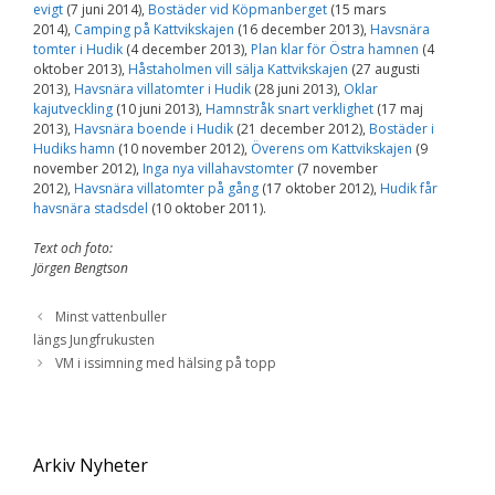
evigt
(7 juni 2014),
Bostäder vid Köpmanberget
(15 mars
2014),
Camping på Kattvikskajen
(16 december 2013),
Havsnära
tomter i Hudik
(4 december 2013),
Plan klar för Östra hamnen
(4
oktober 2013),
Håstaholmen vill sälja Kattvikskajen
(27 augusti
2013),
Havsnära villatomter i Hudik
(28 juni 2013),
Oklar
kajutveckling
(10 juni 2013),
Hamnstråk snart verklighet
(17 maj
2013),
Havsnära boende i Hudik
(21 december 2012),
Bostäder i
Hudiks hamn
(10 november 2012),
Överens om Kattvikskajen
(9
november 2012),
Inga nya villahavstomter
(7 november
2012),
Havsnära villatomter på gång
(17 oktober 2012),
Hudik får
havsnära stadsdel
(10 oktober 2011).
Text och foto:
Jörgen Bengtson
Minst vattenbuller
längs Jungfrukusten
VM i issimning
med hälsing på topp
Arkiv Nyheter