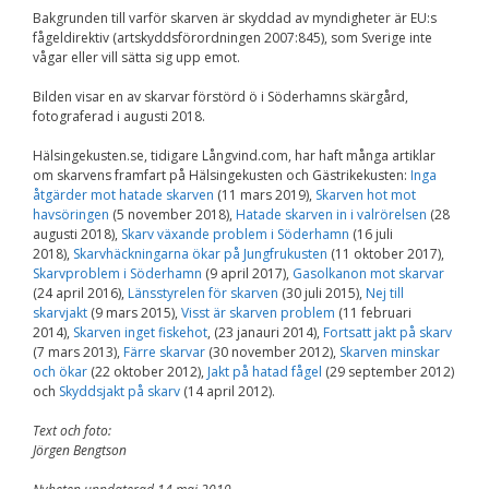
Upplevelse
Bakgrunden till varför skarven är skyddad av myndigheter är EU:s
För att vår
fågeldirektiv (artskyddsförordningen 2007:845), som Sverige inte
hemsida ska
vågar eller vill sätta sig upp emot.
prestera så bra
som möjligt
Bilden visar en av skarvar förstörd ö i Söderhamns skärgård,
under ditt
besök. Om du
fotograferad i augusti 2018.
nekar de här
kakorna
Hälsingekusten.se, tidigare Långvind.com, har haft många artiklar
kommer viss
om skarvens framfart på Hälsingekusten och Gästrikekusten:
Inga
funktionalitet
åtgärder mot hatade skarven
(11 mars 2019),
Skarven hot mot
att försvinna
havsöringen
(5 november 2018),
Hatade skarven in i valrörelsen
(28
från
augusti 2018),
Skarv växande problem i Söderhamn
(16 juli
hemsidan.
2018),
Skarvhäckningarna ökar på Jungfrukusten
(11 oktober 2017),
Skarvproblem i Söderhamn
(9 april 2017),
Gasolkanon mot skarvar
(24 april 2016),
Länsstyrelen för skarven
(30 juli 2015),
Nej till
skarvjakt
(9 mars 2015),
Visst är skarven problem
(11 februari
Marknadsföring
2014),
Skarven inget fiskehot
, (23 janauri 2014),
Fortsatt jakt på skarv
Genom att dela med
(7 mars 2013),
Färre skarvar
(30 november 2012),
Skarven minskar
dig av dina intressen
och ökar
(22 oktober 2012),
Jakt på hatad fågel
(29 september 2012)
och ditt beteende när
och
Skyddsjakt på skarv
(14 april 2012).
du surfar ökar du
chansen att få se
personligt anpassat
Text och foto:
innehåll och
Jörgen Bengtson
erbjudanden.