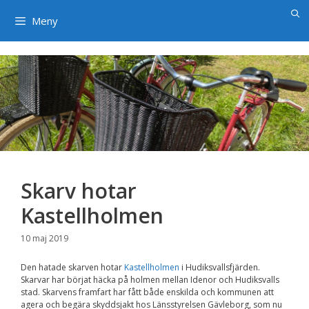
×
Hoppa
till
Meny
innehåll
Skarv hotar
Kastellholmen
10 maj 2019
Den hatade skarven hotar
Kastellholmen
i Hudiksvallsfjärden.
Skarvar har börjat häcka på holmen mellan Idenor och Hudiksvalls
stad. Skarvens framfart har fått både enskilda och kommunen att
agera och begära skyddsjakt hos Länsstyrelsen Gävleborg, som nu