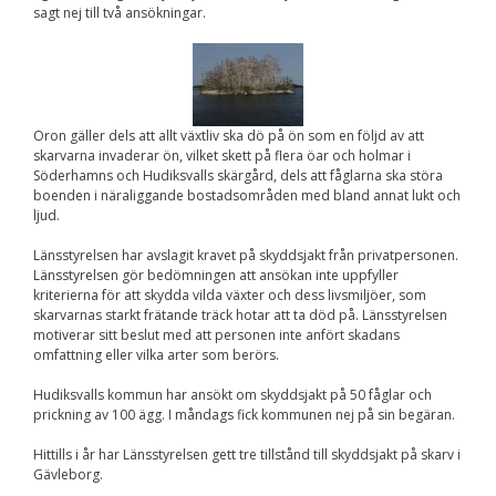
sagt nej till två ansökningar.
Nödvändiga
Dessa kakor går
inte att välja
bort. De behövs
för att
hemsidan över
huvud taget
Oron gäller dels att allt växtliv ska dö på ön som en följd av att
ska fungera.
skarvarna invaderar ön, vilket skett på flera öar och holmar i
Söderhamns och Hudiksvalls skärgård, dels att fåglarna ska störa
boenden i näraliggande bostadsområden med bland annat lukt och
ljud.
Statistik
För att vi ska
Länsstyrelsen har avslagit kravet på skyddsjakt från privatpersonen.
kunna
Länsstyrelsen gör bedömningen att ansökan inte uppfyller
förbättra
kriterierna för att skydda vilda växter och dess livsmiljöer, som
hemsidans
funktionalitet
skarvarnas starkt frätande träck hotar att ta död på. Länsstyrelsen
och
motiverar sitt beslut med att personen inte anfört skadans
uppbyggnad,
omfattning eller vilka arter som berörs.
baserat på
hur
Hudiksvalls kommun har ansökt om skyddsjakt på 50 fåglar och
hemsidan
prickning av 100 ägg. I måndags fick kommunen nej på sin begäran.
används.
Hittills i år har Länsstyrelsen gett tre tillstånd till skyddsjakt på skarv i
Gävleborg.