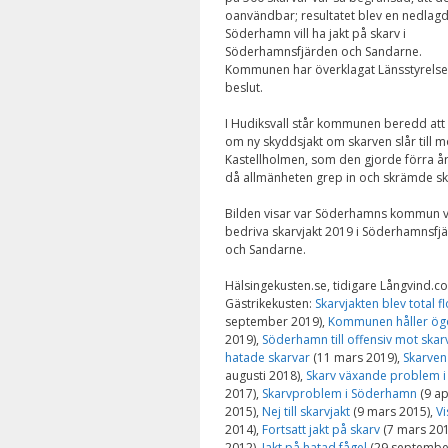
oanvändbar; resultatet blev en nedlagd
Söderhamn vill ha jakt på skarv i
Söderhamnsfjärden och Sandarne.
Kommunen har överklagat Länsstyrels
beslut.
I Hudiksvall står kommunen beredd att
om ny skyddsjakt om skarven slår till m
Kastellholmen, som den gjorde förra å
då allmänheten grep in och skrämde sk
Bilden visar var Söderhamns kommun vi
bedriva skarvjakt 2019 i Söderhamnsfj
och Sandarne.
Hälsingekusten.se, tidigare Långvind.c
Gästrikekusten:
Skarvjakten blev total 
september 2019),
Kommunen håller ög
2019),
Söderhamn till offensiv mot skar
hatade skarvar
(11 mars 2019),
Skarven
augusti 2018),
Skarv växande problem 
2017),
Skarvproblem i Söderhamn
(9 ap
2015),
Nej till skarvjakt
(9 mars 2015),
Vi
2014),
Fortsatt jakt på skarv
(7 mars 201
2012),
Jakt på hatad fågel
(29 septembe