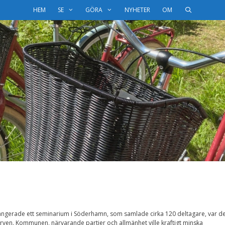
HEM
SE
GÖRA
NYHETER
OM
angerade ett seminarium i Söderhamn, som samlade cirka 120 deltagare, var de
ven. Kommunen, närvarande partier och allmänhet ville kraftigt minska