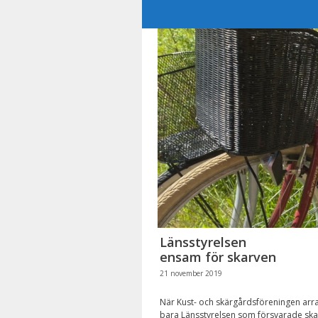
Hoppa
till
innehåll
Länsstyrelsen
ensam för skarven
21 november 2019
När Kust- och skärgårdsföreningen arr
bara Länsstyrelsen som försvarade skar