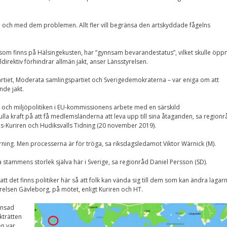
Nödvändiga
Dessa kakor går
inte att välja
och med dem problemen. Allt fler vill begränsa den artskyddade fågelns
bort. De behövs
för att
hemsidan över
 som finns på Hälsingekusten, har ”gynnsam bevarandestatus”, vilket skulle öpp
huvud taget
direktiv förhindrar allmän jakt, anser Länsstyrelsen.
ska fungera.
rtiet, Moderata samlingspartiet och Sverigedemokraterna – var eniga om att
de jakt.
Statistik
e- och miljöpolitiken i EU-kommissionens arbete med en särskild
För att vi ska
la kraft på att få medlemsländerna att leva upp till sina åtaganden, sa regionr
kunna
s-Kuriren och Hudiksvalls Tidning (20 november 2019).
förbättra
hemsidans
funktionalitet
rning. Men processerna är för tröga, sa riksdagsledamot Viktor Wärnick (M).
och
uppbyggnad,
göra stammens storlek själva här i Sverige, sa regionråd Daniel Persson (SD).
baserat på
hur
 att det finns politiker här så att folk kan vända sig till dem som kan ändra lagarn
hemsidan
elsen Gävleborg, på mötet, enligt Kuriren och HT.
används.
änsad
kträtten
en var