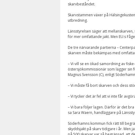
skarvbeståndet.
Skarvstammen växer på Hälsingekusten 
utbredning.
Länsstyrelsen säger att mellanskarven,
för mer omfattande jakt. Men EU:s Fågel
De tre närvarande partierna – Centerpa
skarven måste bekämpas med omfattan
– Vi vill se en ökad samordning av fisk
östersjökommissionär som lägger sin ful
Magnus Svensson (C), enligt Söderhamn
– Vi måste få bort skarven och dess stö
– Vi tycker det är fel att vi inte får av
– Vi bara följer lagen. Därför är det bra
sa Sara Waern, handläggare på Länsstyr
Söderhamns kommun fick rätt till begr
skyddsjakt på skarv tidigare i år. Men ja
på 500 skarvar var så begränsad, att d