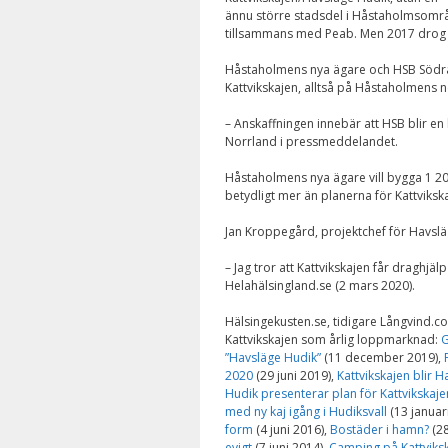
ännu större stadsdel i Håstaholmsområde
tillsammans med Peab. Men 2017 drog 
Håstaholmens nya ägare och HSB Södr
Kattvikskajen, alltså på Håstaholmens n
– Anskaffningen innebär att HSB blir e
Norrland i pressmeddelandet.
Håstaholmens nya ägare vill bygga 1 20
betydligt mer än planerna för Kattviks
Jan Kroppegård, projektchef för Havsläge
– Jag tror att Kattvikskajen får draghjälp
Helahälsingland.se (2 mars 2020).
Hälsingekusten.se, tidigare Långvind.c
Kattvikskajen som årlig loppmarknad:
G
”Havsläge Hudik”
(11 december 2019),
2020
(29 juni 2019),
Kattvikskajen blir 
Hudik presenterar plan för Kattvikskaje
med ny kaj igång i Hudiksvall
(13 januari
form
(4 juni 2016),
Bostäder i hamn?
(28
evigt
(7 juni 2014),
Camping på Kattviks