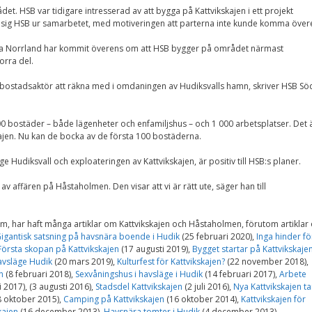
Upplevelse
t. HSB var tidigare intresserad av att bygga på Kattvikskajen i ett projekt
För att vår
sig HSB ur samarbetet, med motiveringen att parterna inte kunde komma över
hemsida ska
prestera så bra
a Norrland har kommit överens om att HSB bygger på området närmast
som möjligt
orra del.
under ditt
besök. Om du
nekar de här
n bostadsaktör att räkna med i omdaningen av Hudiksvalls hamn, skriver HSB Sö
kakorna
kommer viss
funktionalitet
0 bostäder – både lägenheter och enfamiljshus – och 1 000 arbetsplatser. Det 
att försvinna
kajen. Nu kan de bocka av de första 100 bostäderna.
från
hemsidan.
 Hudiksvall och exploateringen av Kattvikskajen, är positiv till HSB:s planer.
 av affären på Håstaholmen. Den visar att vi är rätt ute, säger han till
Marknadsföring
Genom att dela med
om, har haft många artiklar om Kattvikskajen och Håstaholmen, förutom artiklar
dig av dina intressen
igantisk satsning på havsnära boende i Hudik
(25 februari 2020),
Inga hinder fö
och ditt beteende när
Första skopan på Kattvikskajen
(17 augusti 2019),
Bygget startar på Kattvikskaje
du surfar ökar du
chansen att få se
Havsläge Hudik
(20 mars 2019),
Kulturfest för Kattvikskajen?
(22 november 2018),
personligt anpassat
n
(8 februari 2018),
Sexvåningshus i havsläge i Hudik
(14 februari 2017),
Arbete
innehåll och
 2017), (3 augusti 2016),
Stadsdel Kattvikskajen
(2 juli 2016),
Nya Kattvikskajen ta
erbjudanden.
 oktober 2015),
Camping på Kattvikskajen
(16 oktober 2014),
Kattvikskajen för
kajen
(16 december 2013),
Havsnära tomter i Hudik
(4 december 2013),