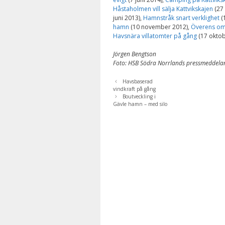
Håstaholmen vill sälja Kattvikskajen
(27
juni 2013),
Hamnstråk snart verklighet
(
hamn
(10 november 2012),
Överens om 
Havsnära villatomter på gång
(17 oktob
Jörgen Bengtson
Foto: HSB Södra Norrlands pressmeddela
Havsbaserad
vindkraft på gång
Boutveckling i
Gävle hamn – med silo