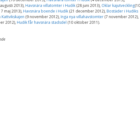
 augusti 2013),
Havsnära villatomter i Hudik
(28 juni 2013),
Oklar kajutveckling
(1
17 maj 2013),
Havsnära boende i Hudik
(21 december 2012),
Bostäder i Hudiks
Kattvikskajen
(9 november 2012),
Inga nya villahavstomter
(7 november 2012),
er 2012),
Hudik får havsnära stadsdel
(10 oktober 2011).
nde