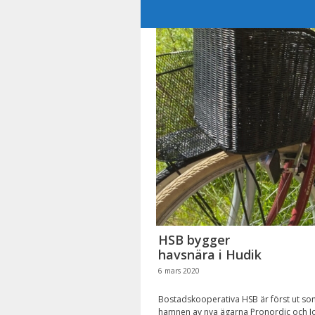
Hoppa
till
innehåll
HSB bygger
havsnära i Hudik
6 mars 2020
Bostadskooperativa HSB är först ut so
hamnen av nya ägarna Pronordic och Jo