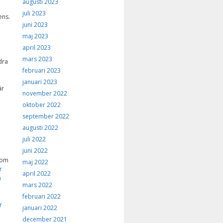
augusti 2023
juli 2023
ens.
juni 2023
maj 2023
april 2023
mars 2023
dra
februari 2023
januari 2023
är
november 2022
oktober 2022
september 2022
augusti 2022
juli 2022
juni 2022
 om
maj 2022
r
april 2022
n
mars 2022
februari 2022
r
januari 2022
december 2021