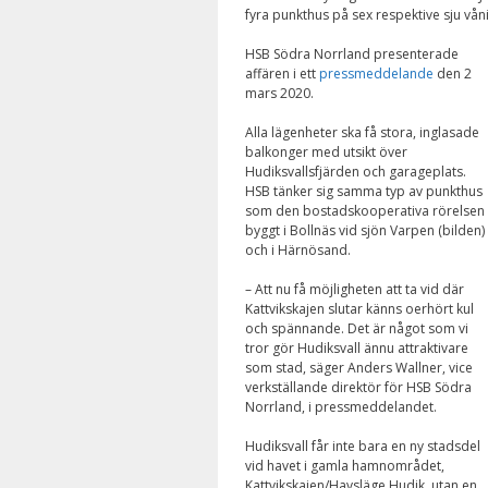
fyra punkthus på sex respektive sju vån
HSB Södra Norrland presenterade
affären i ett
pressmeddelande
den 2
mars 2020.
Alla lägenheter ska få stora, inglasade
balkonger med utsikt över
Hudiksvallsfjärden och garageplats.
HSB tänker sig samma typ av punkthus
som den bostadskooperativa rörelsen
byggt i Bollnäs vid sjön Varpen (bilden)
och i Härnösand.
– Att nu få möjligheten att ta vid där
Kattvikskajen slutar känns oerhört kul
och spännande. Det är något som vi
tror gör Hudiksvall ännu attraktivare
som stad, säger Anders Wallner, vice
verkställande direktör för HSB Södra
Norrland, i pressmeddelandet.
Hudiksvall får inte bara en ny stadsdel
vid havet i gamla hamnområdet,
Kattvikskajen/Havsläge Hudik, utan en