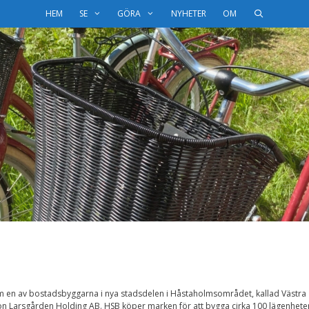
HEM
SE
GÖRA
NYHETER
OM
m en av bostadsbyggarna i nya stadsdelen i Håstaholmsområdet, kallad Västra
n Larsgården Holding AB. HSB köper marken för att bygga cirka 100 lägenheter